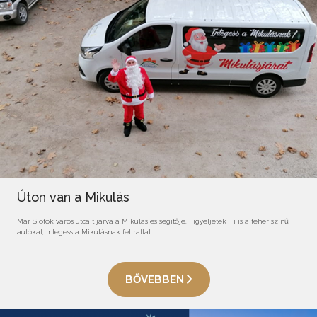
Úton van a Mikulás
Már Siófok város utcáit járva a Mikulás és segítője. Figyeljétek Ti is a fehér színű
autókat, Integess a Mikulásnak felirattal.
BŐVEBBEN