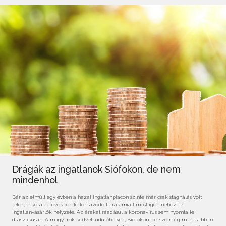
Drágák az ingatlanok Siófokon, de nem
mindenhol
Bár az elmúlt egy évben a hazai ingatlanpiacon szinte már csak stagnálás volt
jelen, a korábbi években feltornázódott árak miatt most igen nehéz az
ingatlanvásárlók helyzete. Az árakat ráadásul a koronavírus sem nyomta le
drasztikusan. A magyarok kedvelt üdülőhelyén, Siófokon, persze még magasabban