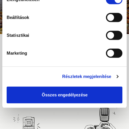
kiválasztása
Beállítások
Statisztikai
Az érzelmek irányítják az utazási döntéseket
Az elmúlt időszakban megmutatkozó trend, hogy az utazni vágyók döntési
Marketing
folyamatában nagy szerepet töltenek be az érzelmek, és 2020-ban ez sokkal
meghatározóbb trendnek bizonyult, mint a korábbi években.
Részletek megjelenítése
BŐVEBBEN
Összes engedélyezése