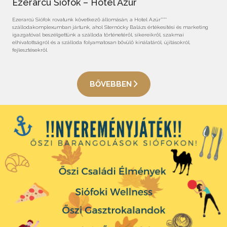
Ezerarcú Siófok – Hotel Azúr
Ezerarcú Siófok rovatunk következő állomásán, a Hotel Azúr****
szállodakomplexumban jártunk, ahol Sternócky Balázs értékesítési és marketing
igazgatóval beszélgettünk a szálloda történetéről, sikereikről, szakmai
elhivatottságról és a szálloda folyamatosan bővülő kínálatáról, újításokról,
fejlesztésekről.
BŐVEBBEN