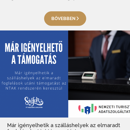
BŐVEBBEN
Már igényelhetik a szálláshelyek az elmaradt