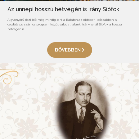
Az ünnepi hosszú hétvégén is irány Siófok
A gyönyörű őszi idő még mindig tart, a Balaton az októberi időszakban is
csodálatos, számos program közül válogathatunk, irány tehát Siófok a hosszú
hétvégén is.
BŐVEBBEN