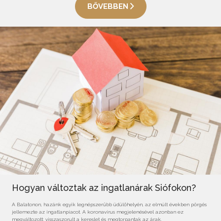
BŐVEBBEN
Hogyan változtak az ingatlanárak Siófokon?
A Balatonon, hazánk egyik legnépszerűbb üdülőhelyén, az elmúlt években pörgés
jellemezte az ingatlanpiacot. A koronavírus megjelenésével azonban ez
megváltozott: visszaszorult a kereslet és megtorpantak az árak.