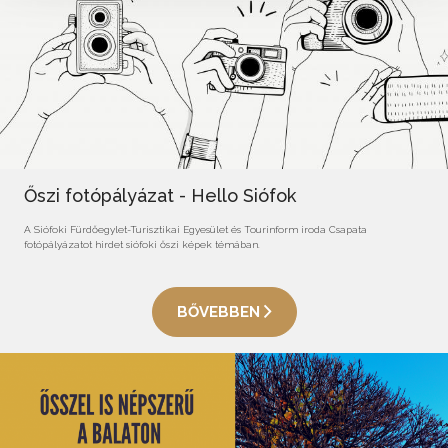
Őszi fotópályázat - Hello Siófok
A Siófoki Fürdőegylet-Turisztikai Egyesület és Tourinform iroda Csapata
fotópályázatot hirdet siófoki őszi képek témában.
BŐVEBBEN