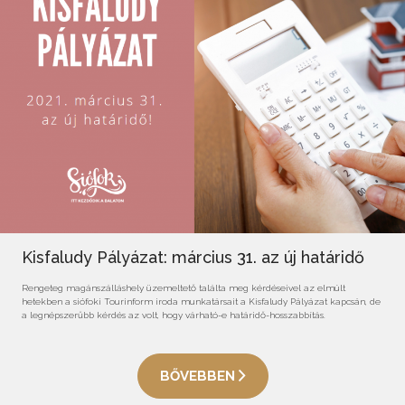
Kisfaludy Pályázat: március 31. az új határidő
Rengeteg magánszálláshely üzemeltető találta meg kérdéseivel az elmúlt
hetekben a siófoki Tourinform iroda munkatársait a Kisfaludy Pályázat kapcsán, de
a legnépszerűbb kérdés az volt, hogy várható-e határidő-hosszabbítás.
BŐVEBBEN