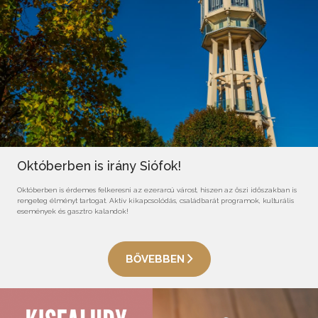
Októberben is irány Siófok!
Októberben is érdemes felkeresni az ezerarcú várost, hiszen az őszi időszakban is
rengeteg élményt tartogat. Aktív kikapcsolódás, családbarát programok, kulturális
események és gasztro kalandok!
BŐVEBBEN