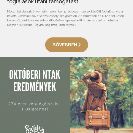
foglalások utáni támogatást
Mostantól visszaigényelhetik november 11. és december 10. közötti foglalásaikra a
bevételkiesésük 80%-át a szálláshely-szolgáltatók. Az érintettek az NTAK felületén
keresztül, elektronikus űrlap kitöltésével igényelhetik a támogatást, amelyet a
Magyar Turisztikai Ügynökség még idén folyósít.
BŐVEBBEN