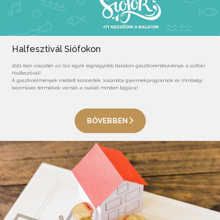
Halfesztivál Siófokon
2021-ben visszatér az ősz egyik legnagyobb balatoni gasztrorendezvénye, a siófoki
Halfesztivál!
A gasztroélmények mellett koncertek, kalandos gyermekprogramok és minőségi
kézműves termékek várnak a család minden tagjára!
BŐVEBBEN