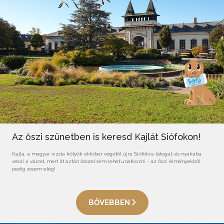
Az őszi szünetben is keresd Kajlát Siófokon!
Kajla, a magyar vizsla kölyök október végétől újra Siófokra látogat, és nyakába
veszi a várost, mert itt aztán ősszel sem lehet unatkozni - az őszi élményekből
pedig sosem elég!
BŐVEBBEN