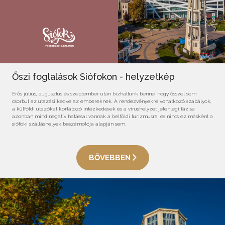
Őszi foglalások Siófokon - helyzetkép
Erős július, augusztus és szeptember után bízhattunk benne, hogy ősszel sem
csorbul az utazási kedve az embereknek. A rendezvényekre vonatkozó szabályok,
a külföldi utazókat korlátozó intézkedések és a vírushelyzet jelenlegi fázisa
azonban mind negatív hatással vannak a belföldi turizmusra, és nincs ez másként a
siófoki szálláshelyek beszámolója alapján sem.
BŐVEBBEN