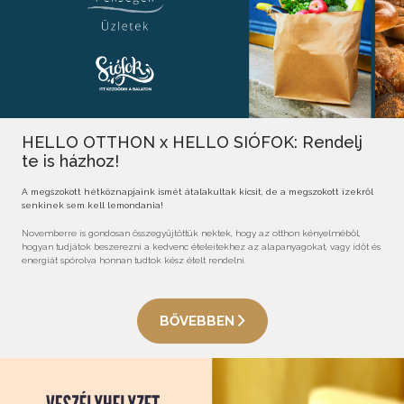
HELLO OTTHON x HELLO SIÓFOK: Rendelj
te is házhoz!
A megszokott hétköznapjaink ismét átalakultak kicsit, de a megszokott ízekről
senkinek sem kell lemondania!
Novemberre is gondosan összegyűjtöttük nektek, hogy az otthon kényelméből,
hogyan tudjátok beszerezni a kedvenc ételeitekhez az alapanyagokat, vagy időt és
energiát spórolva honnan tudtok kész ételt rendelni.
BŐVEBBEN