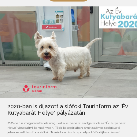
2020-ban is díjazott a siófoki Tourinform az 'Év
Kutyabarát Helye' pályázatán
2020-ban is megmérettették magukat a kutyabarát szolgáltatók az "Év Kutyabarát
Helye" társadalmi kampányban. Több kategóriában ismét számos szolgáltató
jelentkezett, köztük a siófoki Tourinform iroda is, mely a különdíjban részesült.