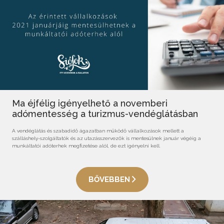
Ma éjfélig igényelhető a novemberi
adómentesség a turizmus-vendéglátásban
A vendéglátás és szabadidő ágazatban működő vállalkozások mellett a
szálláshely-szolgáltatók és az utazásszervezők is mentesülnek január végéig a
munkáltatói adóterhek megfizetése alól, de ezt igényelni kell.
BŐVEBBEN