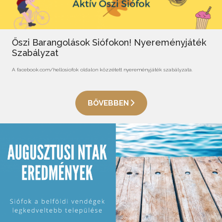
Őszi Barangolások Siófokon! Nyereményjáték
Szabályzat
A facebook.com/hellosiofok oldalon közzétett nyereményjáték szabályzata.
BŐVEBBEN