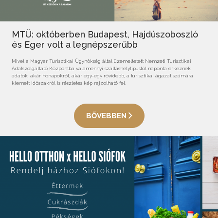
MTÜ: októberben Budapest, Hajdúszoboszló
és Eger volt a legnépszerűbb
Mivel a Magyar Turisztikai Ügynökség által üzemeltetett Nemzeti Turisztikai
Adatszolgáltató Központba valamennyi szálláshelytípustól naponta érkeznek
adatok, akár hónapokról, akár egy-egy rövidebb, a turisztikai ágazat számára
kiemelt időszakról is részletes kép rajzolható fel.
BŐVEBBEN