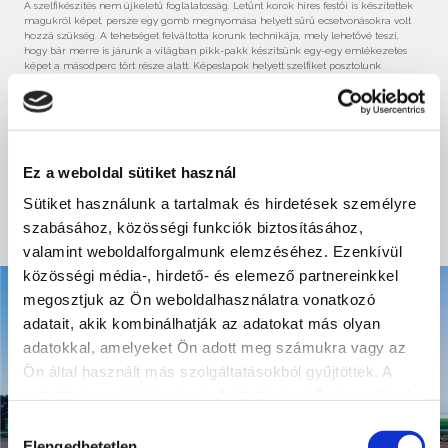
A szelfikészítés nem újkeletű foglalatosság. Letűnt korok híres festői is készítettek
magukról képet, persze egy gomb megnyomása helyett sűrű ecsetvonásokra volt
hozzá szükség. A tehetséget felváltotta korunk technikája, mely lehetővé teszi,
hogy bár merre is járunk a világban pikk-pakk készítsünk egy-egy emlékezetes
képet a másodperc tört része alatt. Képeslapok helyett szelfiket posztolunk
látnivalók előtt.
Nincs ez másképp Siófokon sem ahol több látványosság is tálcán kínálja a
lehetőséget.
Tegyetek egy sétát a városban és látogassátok meg a kihagyhatatlan szelfipontokat!
Ez a weboldal sütiket használ
Sütiket használunk a tartalmak és hirdetések személyre
BŐVEBBEN
szabásához, közösségi funkciók biztosításához,
valamint weboldalforgalmunk elemzéséhez. Ezenkívül
közösségi média-, hirdető- és elemező partnereinkkel
megosztjuk az Ön weboldalhasználatra vonatkozó
adatait, akik kombinálhatják az adatokat más olyan
adatokkal, amelyeket Ön adott meg számukra vagy az
Ön által használt más szolgáltatásokból gyűjtöttek. A
weboldalon való böngészés folytatásával Ön hozzájárul a
sütik használatához.
Hozzájárulás
Elengedhetetlen