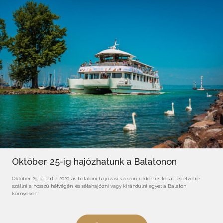
Október 25-ig hajózhatunk a Balatonon
Október 25-ig tart a 2020-as balatoni hajózási szezon, érdemes tehát fedélzetre
szállni a hosszú hétvégén, és sétahajózni vagy kirándulni egyet a Balaton
környékén!