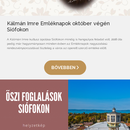
Kálmán Imre Emléknapok október végén
Siófokon
A Kálmán Imre kultusz ápolása Siófokon mindig is hangsúlyos feladat volt, 2008 óta
pedig már hagyományosan minden évben az Emléknapok nagyszabású
rendezvénysorozatával tiszteleg a város az operett szerző emléke előtt.
BŐVEBBEN