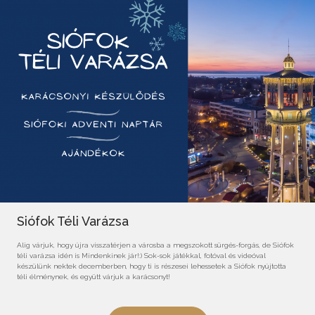
Siófok Téli Varázsa
Alig várjuk, hogy újra visszatérjen a városba a megszokott sürgés-forgás, de Siófok
téli varázsa idén is Mindenkinek jár!:) Sok-sok játékkal, fotóval és videóval
készülünk nektek decemberben, hogy ti is részesei lehessetek a Siófok nyújtotta
téli élménynek, és együtt várjuk a karácsonyt!