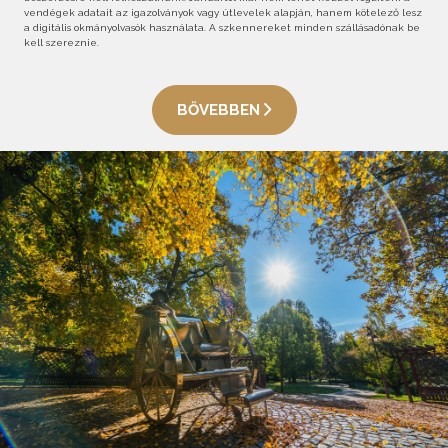
vendégek adatait az igazolványok vagy útlevelek alapján, hanem kötelező lesz
a digitális okmányolvasók használata. A szkennereket minden szállásadónak be
kell szereznie.
BŐVEBBEN