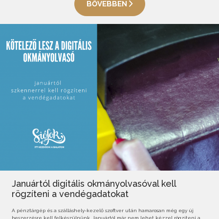
BŐVEBBEN
Januártól digitális okmányolvasóval kell
rögzíteni a vendégadatokat
A pénztárgép és a szálláshely-kezelő szoftver után hamarosan még egy új
beszerzésre kell felkészülnünk. Januártól már nem lehet kézzel rögzíteni a