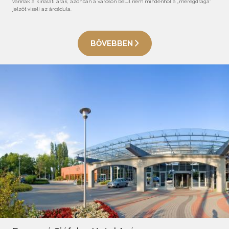
vannak a kínálati árak, azonban a városon belül nem mindenhol a „méregdrága”
jelzőt viseli az árcédula.
BŐVEBBEN