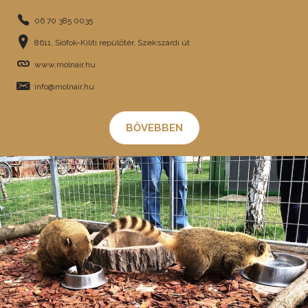
06 70 385 0035
8611, Siófok-Kiliti repülőtér, Szekszárdi út
www.molnair.hu
info@molnair.hu
BŐVEBBEN