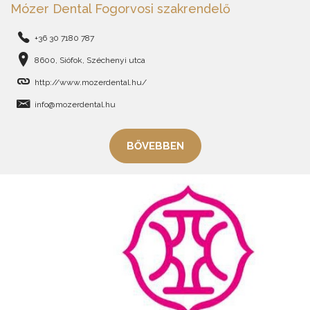
Mózer Dental Fogorvosi szakrendelő
+36 30 7180 787
8600, Siófok, Széchenyi utca
http://www.mozerdental.hu/
info@mozerdental.hu
BŐVEBBEN