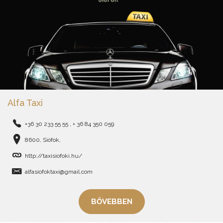
Alfa Taxi
+36 30 233 55 55 , + 36 84 350 059
8600, Siófok,
http://taxisiofoki.hu/
alfasiofoktaxi@gmail.com
BŐVEBBEN