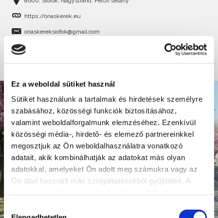
8600, Siófok, Nagystrand, Petőfi sétány
https://oriaskerek.eu
oriaskereksiofok@gmail.com
BŐVEBBEN
Ez a weboldal sütiket használ
Sütiket használunk a tartalmak és hirdetések személyre
szabásához, közösségi funkciók biztosításához,
valamint weboldalforgalmunk elemzéséhez. Ezenkívül
közösségi média-, hirdető- és elemező partnereinkkel
megosztjuk az Ön weboldalhasználatra vonatkozó
adatait, akik kombinálhatják az adatokat más olyan
adatokkal, amelyeket Ön adott meg számukra vagy az
Ön által használt más szolgáltatásokból gyűjtöttek. A
weboldalon való böngészés folytatásával Ön hozzájárul a
sütik használatához.
Hozzájárulás
Elengedhetetlen