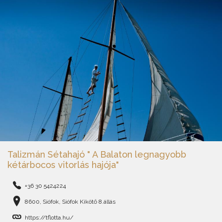
Talizmán Sétahajó " A Balaton legnagyobb
kétárbocos vitorlás hajója"
+36 30 5424224
8600, Siófok, Siófok Kikötő 8.állás
https://tflotta.hu/