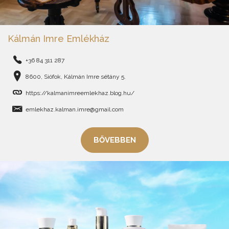
Kálmán Imre Emlékház
+36 84 311 287
8600, Siófok, Kálmán Imre sétány 5.
https://kalmanimreemlekhaz.blog.hu/
emlekhaz.kalman.imre@gmail.com
BŐVEBBEN