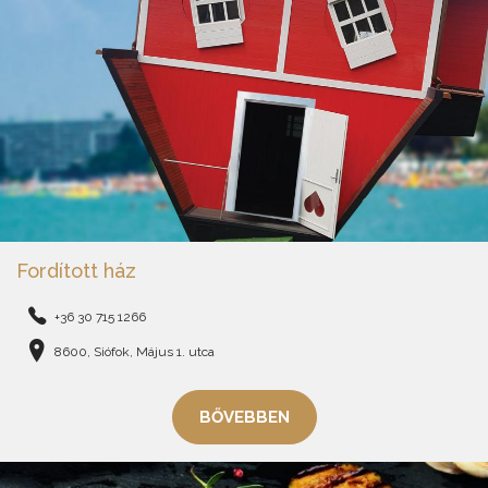
Fordított ház
+36 30 715 1266
8600, Siófok, Május 1. utca
BŐVEBBEN