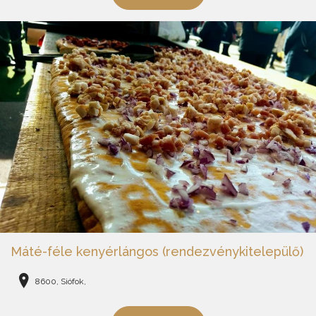
Máté-féle kenyérlángos (rendezvénykitelepülő)
8600, Siófok,