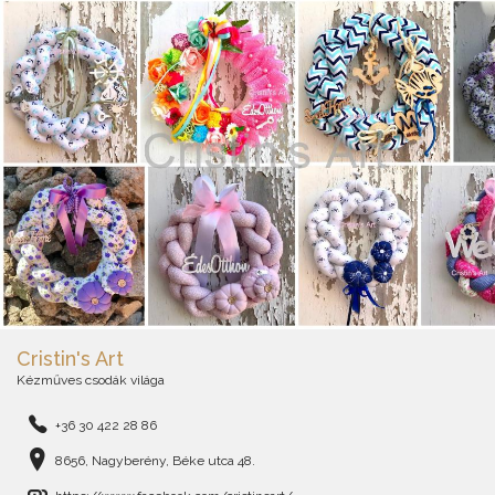
Cristin's Art
Kézműves csodák világa
+36 30 422 28 86
8656, Nagyberény, Béke utca 48.