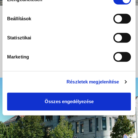
kiválasztása
Talizmán City Kisvonat
Beállítások
+36 30 542 4537
https://tflotta.hu/kisvonat/
Statisztikai
info@tflotta.hu
Marketing
BŐVEBBEN
Részletek megjelenítése
Összes engedélyezése