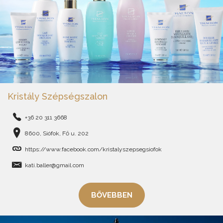
Kristály Szépségszalon
+36 20 311 3668
8600, Siófok, Fő u. 202
https://www.facebook.com/kristalyszepsegsiofok
kati.baller@gmail.com
BŐVEBBEN