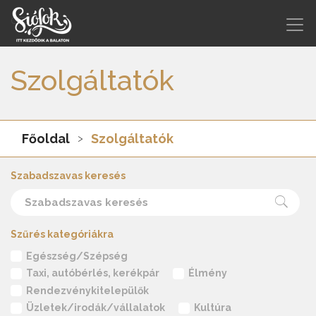
Szolgáltatók
Főoldal
Szolgáltatók
Szabadszavas keresés
Szűrés kategóriákra
Egészség/Szépség
Taxi, autóbérlés, kerékpár
Élmény
Rendezvénykitelepülők
Üzletek/irodák/vállalatok
Kultúra