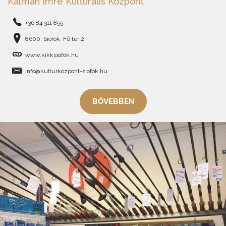
Kálmán Imre Kulturális Központ
+36 84 311 855
8600, Siófok, Fő tér 2.
www.kikksiofok.hu
info@kulturkozpont-siofok.hu
BŐVEBBEN