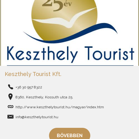
Keszthely Tourist Kft.
+36 30 957 8322
8360, Keszthely, Kossuth utca 25.
http://www.keszthelytourist.hu/magyar/index.htm
info@keszthelytourist.hu
BŐVEBBEN