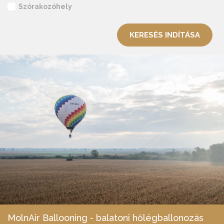
Szórakozóhely
KERESÉS INDÍTÁSA
MolnAir Ballooning - balatoni hőlégballonozás