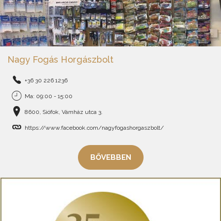
Nagy Fogás Horgászbolt
+36 30 226 1236
Ma: 09:00 - 15:00
8600, Siófok, Vámház utca 3.
https://www.facebook.com/nagyfogashorgaszbolt/
BŐVEBBEN