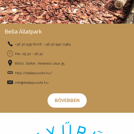
Bella Állatpark
+36 30 939 6006 , +36 30 940 0484
Ma: 09:30 - 18:30
8600, Siófok, Verebesi utca 35.
http://bellapuszta.hu/
info@bellapuszta.hu
BŐVEBBEN