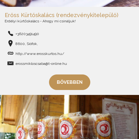
Erőss Kürtőskalács (rendezvénykitelepülő)
Erdélyi kürtőskalács - Ahogy mi csináljuk!
+36203491490
8600, Siófok,
http://www.erosskurtos.hu/
erossmikloscsaba@t-online.hu
BŐVEBBEN