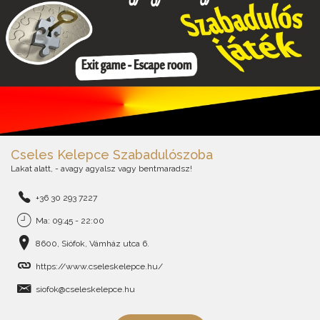
Cseles Kelepce Szabadulószoba
Lakat alatt, - avagy agyalsz vagy bentmaradsz!
+36 30 293 7227
Ma: 09:45 - 22:00
8600, Siófok, Vámház utca 6.
https://www.cseleskelepce.hu/
siofok@cseleskelepce.hu