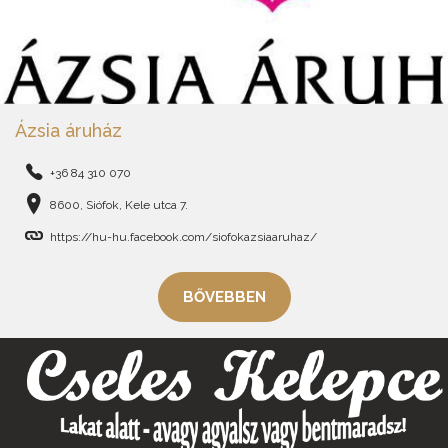
Ázsia áruház
+36 84 310 070
8600, Siófok, Kele utca 7.
https://hu-hu.facebook.com/siofokazsiaaruhaz/
BŐVEBBEN