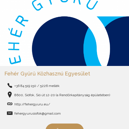
Fehér Gyűrű Közhasznú Egyesület
+36 84 519 150 / 5226 mellék
8600, Siófok, Sió út 12-20 (a Rendőrkapitányság épületében)
http://fehergyuru.eu/
fehergyurusiofok@gmail.com