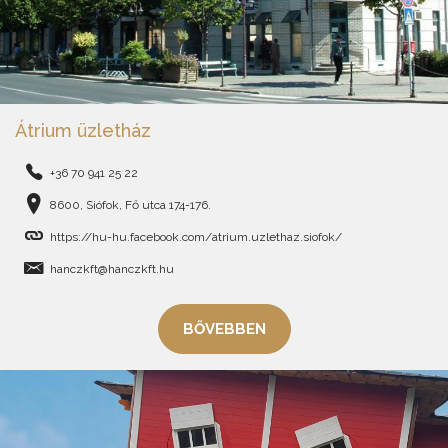
Átrium üzletház
+36 70 941 25 22
8600, Siófok, Fő utca 174-176.
https://hu-hu.facebook.com/atrium.uzlethaz.siofok/
hanczkft@hanczkft.hu
BŐVEBBEN