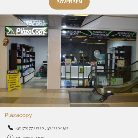
BŐVEBBEN
Plázacopy
+36 (70) 778 2120 , 30/226-1152
Ma: 08:00 - 15:00