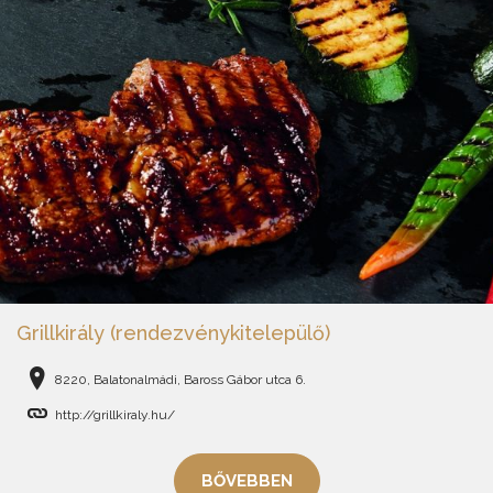
Grillkirály (rendezvénykitelepülő)
8220, Balatonalmádi, Baross Gábor utca 6.
http://grillkiraly.hu/
BŐVEBBEN