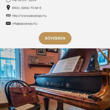
8600, Siófok, Fő tér 6.
http://www.plazacopy.hu
info@plazacopy.hu
BŐVEBBEN