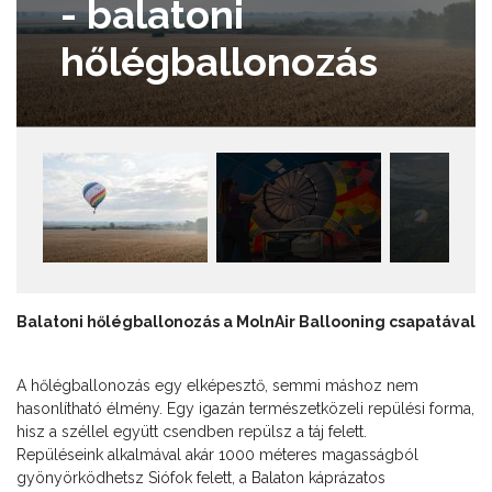
- balatoni
hőlégballonozás
Balatoni hőlégballonozás
a MolnAir Ballooning csapatával
A hőlégballonozás egy elképesztő, semmi máshoz nem
hasonlítható élmény. Egy igazán természetközeli repülési forma,
hisz a széllel együtt csendben repülsz a táj felett.
Repüléseink alkalmával akár 1000 méteres magasságból
gyönyörködhetsz Siófok felett, a Balaton káprázatos