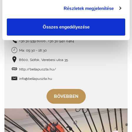
Részletek megjelenítése
Összes engedélyezése
Bella Állatpark
+36 30 939 6006 , +36 30 940 0484
Ma: 09:30 - 18:30
8600, Siófok, Verebesi utca 35.
http://bellapuszta.hu/
info@bellapuszta.hu
BŐVEBBEN