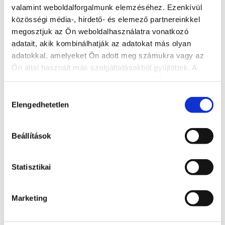
valamint weboldalforgalmunk elemzéséhez. Ezenkívül
közösségi média-, hirdető- és elemező partnereinkkel
Cím
megosztjuk az Ön weboldalhasználatra vonatkozó
8611 Siófok-Kiliti repülőtér, Szekszárdi út
adatait, akik kombinálhatják az adatokat más olyan
Weboldal
adatokkal, amelyeket Ön adott meg számukra vagy az
Ön által használt más szolgáltatásokból gyűjtöttek. A
www.molnair.hu
weboldalon való böngészés folytatásával Ön hozzájárul a
sütik használatához.
Hozzájárulás
További szolgáltatók
Elengedhetetlen
kiválasztása
Beállítások
Statisztikai
Marketing