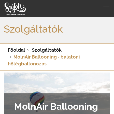
Szolgáltatók
Főoldal
Szolgáltatók
MolnAir Ballooning - balatoni
hőlégballonozás
MolnAir Ballooning