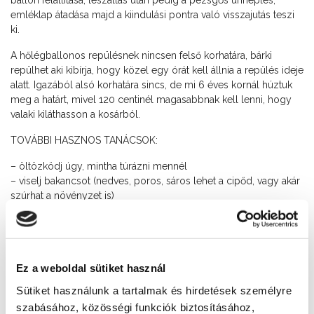
ballon felállítása, leszállás után pedig a pezsgős ünneplés,
emléklap átadása majd a kiindulási pontra való visszajutás teszi
ki.
A hőlégballonos repülésnek nincsen felső korhatára, bárki
repülhet aki kibírja, hogy közel egy órát kell állnia a repülés ideje
alatt. Igazából alsó korhatára sincs, de mi 6 éves kornál húztuk
meg a határt, mivel 120 centinél magasabbnak kell lenni, hogy
valaki kiláthasson a kosárból.
TOVÁBBI HASZNOS TANÁCSOK:
– öltözködj úgy, mintha túrázni mennél
– viselj bakancsot (nedves, poros, sáros lehet a cipőd, vagy akár
szúrhat a növényzet is)
– szúnyogirtó spray is jól jöhet (főleg délutáni repülések
alkalmával)
– ne félj a reggeli korán keléstől
További információk, csomagajánlatok itt:
www.molnair.hu
Ez a weboldal sütiket használ
Sütiket használunk a tartalmak és hirdetések személyre
Elérhetőség
szabásához, közösségi funkciók biztosításához,
06 70 385 0035