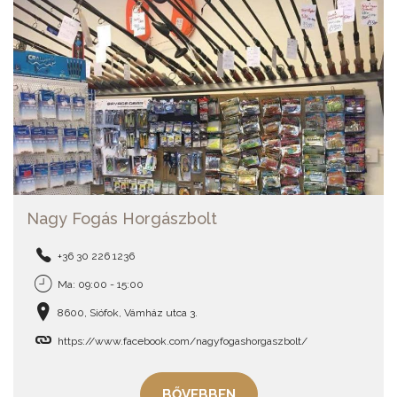
Nagy Fogás Horgászbolt
+36 30 226 1236
Ma: 09:00 - 15:00
8600, Siófok, Vámház utca 3.
https://www.facebook.com/nagyfogashorgaszbolt/
BŐVEBBEN