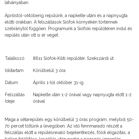
látványában.
Áprilistól-októberig repülünk, a napkelte utáni és a napnyugta
előtti órákban. A felszállások Siófok környékén történnek
széliránytól függően. Programunk a Siófoki repülőtéren indul és
repülés után ott is ér véget.
Találkozó
8611 Siófok-Kiliti repülőtér, Szekszárdi út
Időtartam
Körülbelül 3 óra
Dátum
Április 1-től október 31-ig
Felszállás
Napkelte után 1-2 órával vagy napnyugta előtt 1-2
Ideje
órával
Maga a sétarepülés egy körülbelül 3 órás program, melyből 50-
70 percet töltün
k a levegőben. Az idő fennmaradó részét a
felszállás előtt a repülésrevaló bejelentkezés, földi eligazítás, a