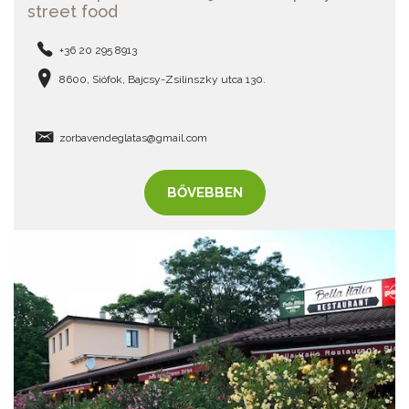
street food
+36 20 295 8913
8600, Siófok, Bajcsy-Zsilinszky utca 130.
zorbavendeglatas@gmail.com
BŐVEBBEN