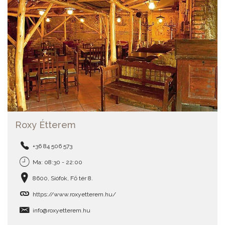
Roxy Étterem
+36 84 506 573
Ma: 08:30 - 22:00
8600, Siófok, Fő tér 8.
https://www.roxyetterem.hu/
info@roxyetterem.hu