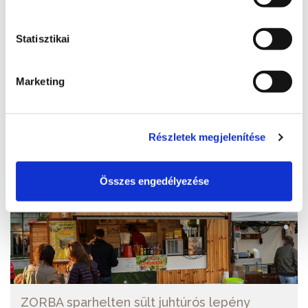
Weboldal
http://www.sandorrestaurant.hu/
Statisztikai
További éttermek
Marketing
Részletek megjelenítése
Összes engedélyezése
ZORBA sparhelten sült juhtúrós lepény