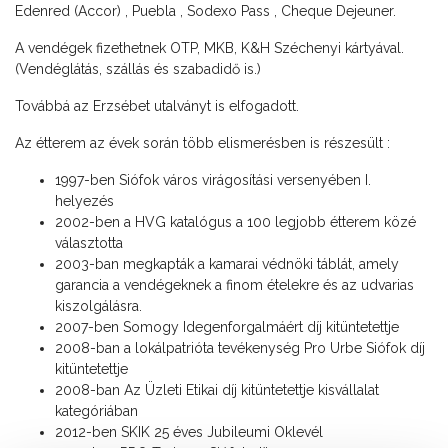
Edenred (Accor) , Puebla , Sodexo Pass , Cheque Dejeuner.
A vendégek fizethetnek OTP, MKB, K&H Széchenyi kártyával.
(Vendéglátás, szállás és szabadidő is.)
Továbbá az Erzsébet utalványt is elfogadott.
Az étterem az évek során több elismerésben is részesült :
1997-ben Siófok város virágosítási versenyében I.
helyezés
2002-ben a HVG katalógus a 100 legjobb étterem közé
választotta
2003-ban megkapták a kamarai védnöki táblát, amely
garancia a vendégeknek a finom ételekre és az udvarias
kiszolgálásra.
2007-ben Somogy Idegenforgalmáért díj kitüntetettje
2008-ban a lokálpatrióta tevékenység Pro Urbe Siófok díj
kitüntetettje
2008-ban Az Üzleti Etikai díj kitüntetettje kisvállalat
kategóriában
2012-ben SKIK 25 éves Jubileumi Oklevél