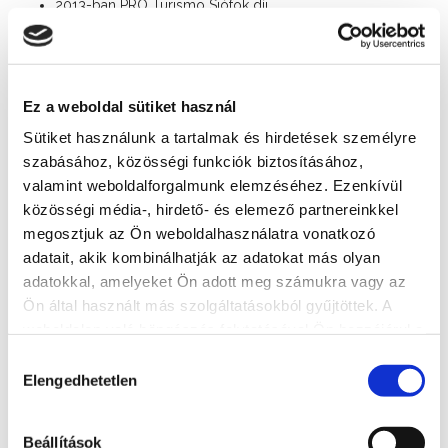
2013-ban PRO Turismo Siófok díj
2014-ben KISOSZ Díj
Ingyenes parkoló
Ez a weboldal sütiket használ
Gyermekbarát
Sütiket használunk a tartalmak és hirdetések személyre
Állatbarát
szabásához, közösségi funkciók biztosításához,
Egész évben nyitva
Erzsébet-kártya elfogadóhely
valamint weboldalforgalmunk elemzéséhez. Ezenkívül
SZÉP-kártya elfogadóhely
közösségi média-, hirdető- és elemező partnereinkkel
megosztjuk az Ön weboldalhasználatra vonatkozó
Nyitvatartás
adatait, akik kombinálhatják az adatokat más olyan
Ma: 11:00 - 21:00
adatokkal, amelyeket Ön adott meg számukra vagy az
Ön által használt más szolgáltatásokból gyűjtöttek. A
Asztalfoglalás
weboldalon való böngészés folytatásával Ön hozzájárul a
+36 84 312 829
sütik használatához.
Hozzájárulás
Elengedhetetlen
Cím
kiválasztása
8600 Siófok, Erkel Ferenc u. 30
Beállítások