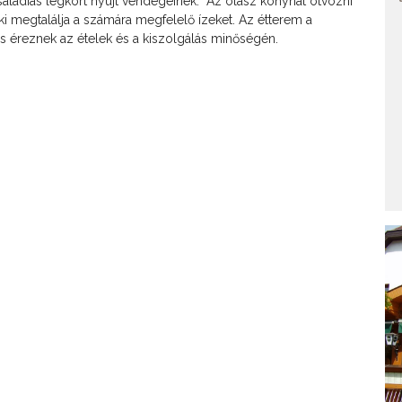
 családias légkört nyújt vendégeinek. Az olasz konyhát ötvözni
i megtalálja a számára megfelelő ízeket. Az étterem a
is éreznek az ételek és a kiszolgálás minőségén.