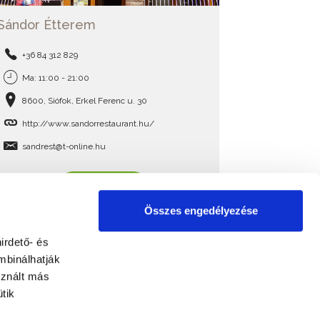
Sándor Étterem
+36 84 312 829
Ma: 11:00 - 21:00
8600, Siófok, Erkel Ferenc u. 30
http://www.sandorrestaurant.hu/
sandrest@t-online.hu
BŐVEBBEN
Összes engedélyezése
irdető- és
mbinálhatják
sznált más
tik