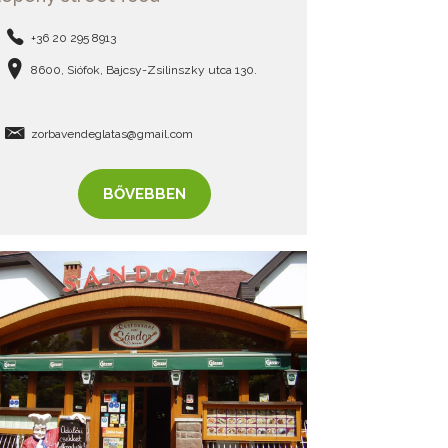
+36 20 295 8913
8600, Siófok, Bajcsy-Zsilinszky utca 130.
zorbavendeglatas@gmail.com
BŐVEBBEN