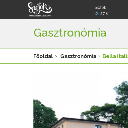
Siófok
27℃
Gasztronómia
Főoldal
Gasztronómia
Bella Ital