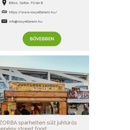
8600, Siófok, Fő tér 8.
https://www.roxyetterem.hu/
info@roxyetterem.hu
BŐVEBBEN
ZORBA sparhelten sült juhtúrós
lepény street food