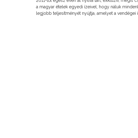
2011-től egész éven át nyitva tart, exkluzív, mégis
a magyar ételek egyedi ízeivel, hogy náluk mindenk
legjobb teljesítményét nyújtja, amelyet a vendégei 