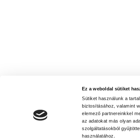
Ez a weboldal sütiket has
Sütiket használunk a tart
biztosításához, valamint 
elemező partnereinkkel me
az adatokat más olyan ad
szolgáltatásokból gyűjtött
Siófoki Fürdőegylet - Turisztikai Egyes
használatához.