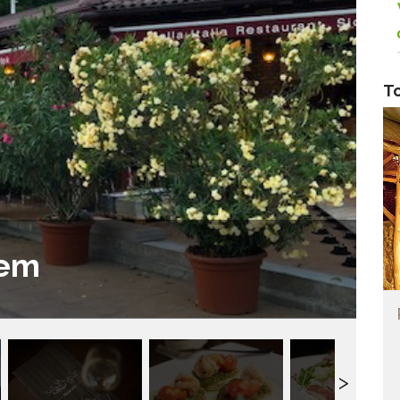
T
rem