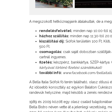
A megszokott hétköznapjaink átalakultak, de a meg
rendelésfelvétel:
minden nap 10:00-től 1
házhoz szállítás:
minden nap 11:30-tól 20:
kiszállítási díj:
Siófok területén 100 Ft, Kiliti
500 Ft.
csomagolás:
csak saját dobozban szállítják 
cartnál ingyenes.
fizetés:
készpénz, bankkártya, SZÉP-kártya
kártyával történő fizetési szándékukat)
további infó:
www.facebook.com/bellaitalia
A Bella Italia Siófok fő terén található, olasz stílusú 
Az idősebb korosztály az egykori Balaton Cukrászdá
randevúk helyszíne, majd később a zenés rendezv
1989 és 2009 között egy olasz család tulajdonában
Bella Bistro néven vette át a jelenlegi vezetőség, m