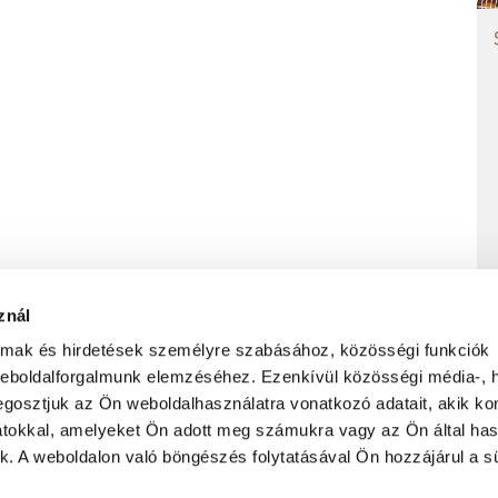
znál
almak és hirdetések személyre szabásához, közösségi funkciók
weboldalforgalmunk elemzéséhez. Ezenkívül közösségi média-, h
ADATVÉDELMI NYILATKOZAT
FELHASZNÁLÁS FELTÉTELEI
gosztjuk az Ön weboldalhasználatra vonatkozó adatait, akik ko
atokkal, amelyeket Ön adott meg számukra vagy az Ön által ha
ek. A weboldalon való böngészés folytatásával Ön hozzájárul a sü
ület