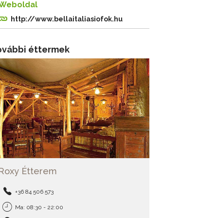
Weboldal
http://www.bellaitaliasiofok.hu
ovábbi éttermek
Roxy Étterem
+36 84 506 573
Ma: 08:30 - 22:00