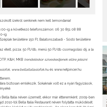
szokott ízekről senkinek nem kell lemondania!
9:00-ig a következő telefonszámon: 06 30 851 08 88
00-ig
, Széplak területére 150 Ft, Balatonszabadi - Sóstó területére
az ételt, pizza: 50 Ft/db, menü 50 Ft/db csomagolási díj, a la
: OTP, K&H, MKB
(rendeléskor szíveskedjenek előre jelezni
siofok
,
www.bellaitaliasiofok.hu
és
www.netpincer.hu
étterem.
ra biztosan emlékszik. Sokaknak volt ez a nyári fagyizások,
ényeké.
 Bella Italia néven üzemelt, ekkor már étteremként. 2009-ben
ajd 2010-től Bella Italia Restaurant néven folytatta működését.