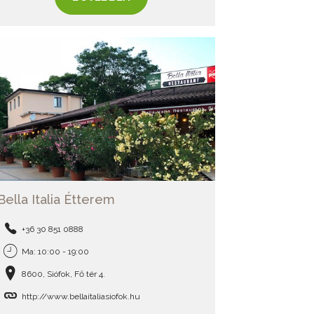
Bella Italia Étterem
+36 30 851 0888
Ma: 10:00 - 19:00
8600, Siófok, Fő tér 4.
http://www.bellaitaliasiofok.hu