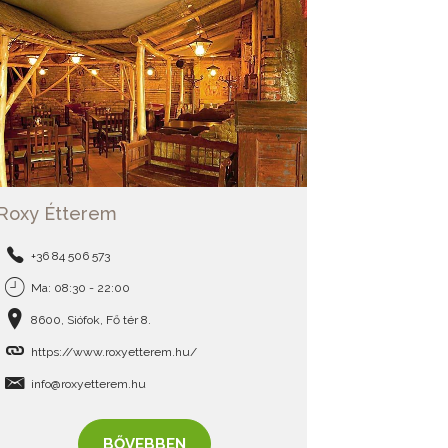
Roxy Étterem
+36 84 506 573
Ma: 08:30 - 22:00
8600, Siófok, Fő tér 8.
https://www.roxyetterem.hu/
info@roxyetterem.hu
BŐVEBBEN