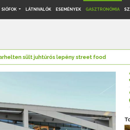
SIÓFOK
LÁTNIVALÓK
ESEMÉNYEK
GASZTRONÓMIA
SZ
rhelten sült juhtúrós lepény street food
T