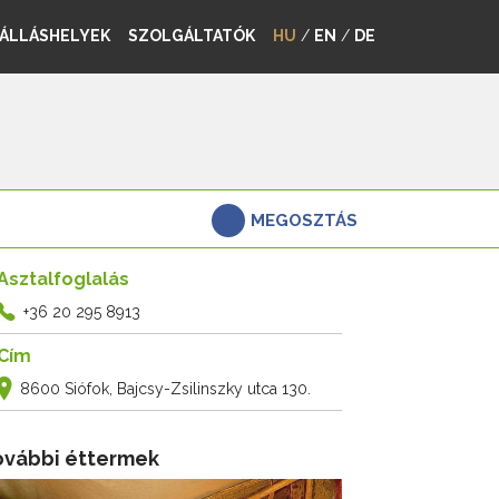
ÁLLÁSHELYEK
SZOLGÁLTATÓK
HU
/
EN
/
DE
MEGOSZTÁS
Asztalfoglalás
+36 20 295 8913
Cím
8600 Siófok, Bajcsy-Zsilinszky utca 130.
ovábbi éttermek