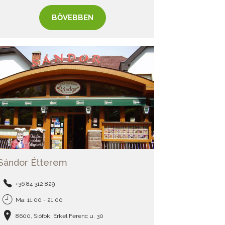
BŐVEBBEN
Sándor Étterem
+36 84 312 829
Ma: 11:00 - 21:00
8600, Siófok, Erkel Ferenc u. 30