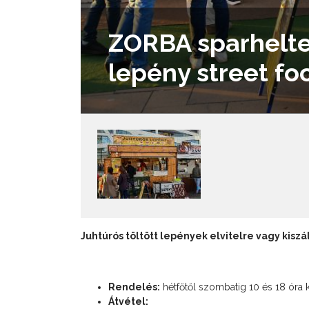
ZORBA sparhelten
lepény street fo
Juhtúrós töltött lepények elvitelre vagy kiszál
Rendelés:
hétfőtől szombatig 10 és 18 óra
Átvétel: