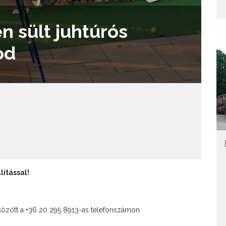
 sült juhtúrós
od
lítással!
 között a +36 20 295 8913-as telefonszámon