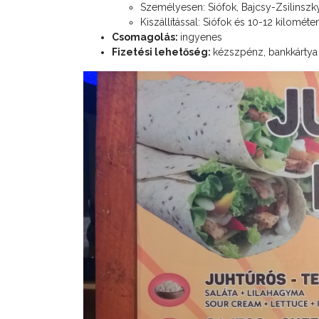
Személyesen: Siófok, Bajcsy-Zsilinszky
Kiszállítással: Siófok és 10-12 kilométer
Csomagolás:
ingyenes
Fizetési lehetőség:
kézszpénz, bankkártya 