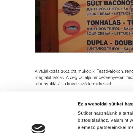
A vállalkozás 2011 óta működik. Fesztiválokon, re
megtalálhatóak. A cég vállalja rendezvényeken, fes
lebonyolítását, a következő termékekkel:
Sparhelten sült töltött lepény többféle ízben 
baconos, tonhalas).
Ez a weboldal sütiket has
Italok minden mennyiségben.
Sütiket használunk a tart
biztosításához, valamint 
elemező partnereinkkel me