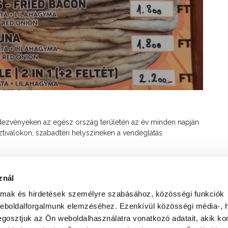
ndezvényeken az egész ország területén az év minden napján
ztiválokon, szabadtéri helyszíneken a vendéglátás
(sajtos, káposztás, kolbászos, parasztsonkás, gyros, sült
znál
almak és hirdetések személyre szabásához, közösségi funkciók
weboldalforgalmunk elemzéséhez. Ezenkívül közösségi média-, h
ADATVÉDELMI NYILATKOZAT
FELHASZNÁLÁS FELTÉTELEI
gosztjuk az Ön weboldalhasználatra vonatkozó adatait, akik ko