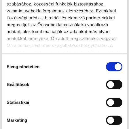
szabásához, közösségi funkciók biztosításához,
valamint weboldalforgalmunk elemzéséhez. Ezenkívül
közösségi média-, hirdető- és elemező partnereinkkel
megosztjuk az Ön weboldalhasználatra vonatkozó
adatait, akik kombinálhatják az adatokat más olyan
adatokkal, amelyeket Ön adott meg számukra vagy az
Sándor Restaurant
Ön által használt más szolgáltatásokból gyűjtöttek. A
weboldalon való böngészés folytatásával Ön hozzájárul a
+36 84 312 829
sütik használatához.
Hozzájárulás
Today: 11:00 - 21:00
Elengedhetetlen
kiválasztása
8600, Siófok, Erkel Ferenc u. 30
http://www.sandorrestaurant.hu/
Beállítások
sandrest@t-online.hu
Statisztikai
READ MORE
Marketing