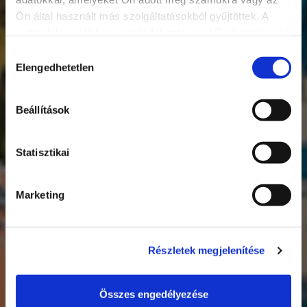
Ön által használt más szolgáltatásokból gyűjtöttek. A
weboldalon való böngészés folytatásával Ön hozzájárul a
sütik használatához.
Hozzájárulás
Elengedhetetlen
kiválasztása
Beállítások
Siófok
25℃
Statisztikai
Marketing
Részletek megjelenítése
Összes engedélyezése