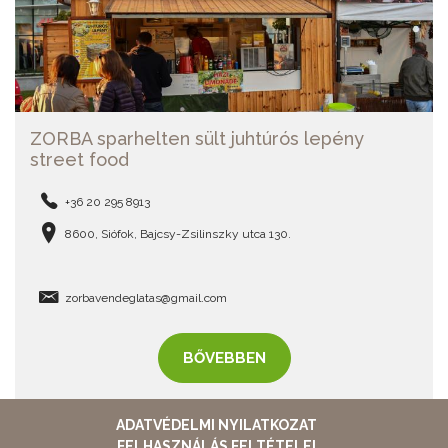
ZORBA sparhelten sült juhtúrós lepény
street food
+36 20 295 8913
8600, Siófok, Bajcsy-Zsilinszky utca 130.
zorbavendeglatas@gmail.com
BŐVEBBEN
ADATVÉDELMI NYILATKOZAT
FELHASZNÁLÁS FELTÉTELEI