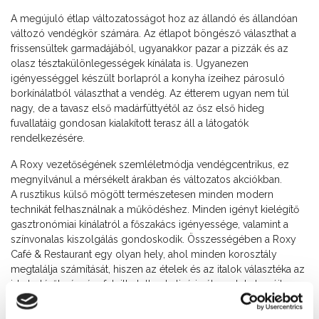
A megújuló étlap változatosságot hoz az állandó és állandóan
változó vendégkör számára. Az étlapot böngésző választhat a
frissensültek garmadájából, ugyanakkor pazar a pizzák és az
olasz tésztakülönlegességek kínálata is. Ugyanezen
igényességgel készült borlapról a konyha ízeihez párosuló
borkínálatból választhat a vendég. Az étterem ugyan nem túl
nagy, de a tavasz első madárfüttyétől az ősz első hideg
fuvallatáig gondosan kialakított terasz áll a látogatók
rendelkezésére.
A Roxy vezetőségének szemléletmódja vendégcentrikus, ez
megnyilvánul a mérsékelt árakban és változatos akciókban.
A rusztikus külső mögött természetesen minden modern
technikát felhasználnak a működéshez. Minden igényt kielégítő
gasztronómiai kínálatról a főszakács igényessége, valamint a
színvonalas kiszolgálás gondoskodik. Összességében a Roxy
Café & Restaurant egy olyan hely, ahol minden korosztály
megtalálja számítását, hiszen az ételek és az italok választéka az
ide betérők részére felejthetetlen kulináris élvezeteket nyújt.