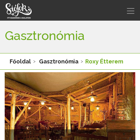
Gasztronómia
Főoldal
Gasztronómia
Roxy Étterem