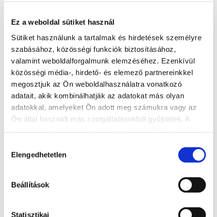
Cím: 8600 Siófok, Fő tér tér 8.
Asztalfoglalás és házhozszállítás:
06 (84) 506-573, 06 (30)
Ez a weboldal sütiket használ
5303-909
Sütiket használunk a tartalmak és hirdetések személyre
szabásához, közösségi funkciók biztosításához,
Nyitvatartás
valamint weboldalforgalmunk elemzéséhez. Ezenkívül
közösségi média-, hirdető- és elemező partnereinkkel
Ma: 08:30 - 22:00
megosztjuk az Ön weboldalhasználatra vonatkozó
Asztalfoglalás
adatait, akik kombinálhatják az adatokat más olyan
adatokkal, amelyeket Ön adott meg számukra vagy az
+36 84 506 573
Ön által használt más szolgáltatásokból gyűjtöttek. A
Cím
weboldalon való böngészés folytatásával Ön hozzájárul a
8600 Siófok, Fő tér 8.
sütik használatához.
Hozzájárulás
Elengedhetetlen
kiválasztása
Weboldal
https://www.roxyetterem.hu/
Beállítások
További éttermek
Statisztikai