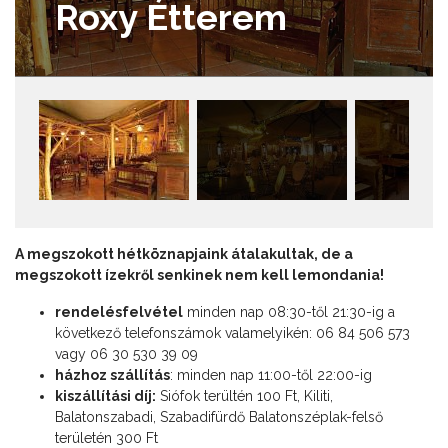
Roxy Étterem
A megszokott hétköznapjaink átalakultak, de a
megszokott ízekről senkinek nem kell lemondania!
rendelésfelvétel
minden nap 08:30-től 21:30-ig a
következő telefonszámok valamelyikén: 06 84 506 573
vagy 06 30 530 39 09
házhoz szállítás
: minden nap 11:00-től 22:00-ig
kiszállítási díj:
Siófok terültén 100 Ft, Kiliti,
Balatonszabadi, Szabadifürdő Balatonszéplak-felső
területén 300 Ft