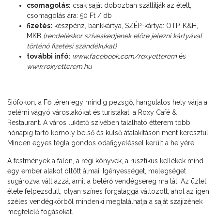
csomagolás:
csak saját dobozban szállítják az ételt,
csomagolás ára: 50 Ft / db
fizetés:
készpénz, bankkártya, SZÉP-kártya: OTP, K&H,
MKB
(rendeléskor szíveskedjenek előre jelezni kártyával
történő fizetési szándékukat)
további infó:
www.facebook.com/roxyetterem
és
www.roxyetterem.hu
Siófokon, a Fő téren egy mindig pezsgő, hangulatos hely várja a
betérni vágyó városlakókat és turistákat: a Roxy Café &
Restaurant. A város lüktető szívében található étterem több
hónapig tartó komoly belső és külső átalakításon ment keresztül.
Minden egyes tégla gondos odafigyeléssel került a helyére.
A festmények a falon, a régi könyvek, a rusztikus kellékek mind
egy ember alakot öltött álmai. Igényességet, melegséget
sugározva vált azzá, amit a betérő vendégsereg ma lát. Az üzlet
élete felpezsdült, olyan színes forgataggá változott, ahol az igen
széles vendégkörből mindenki megtalálhatja a saját szájízének
megfelelő fogásokat.