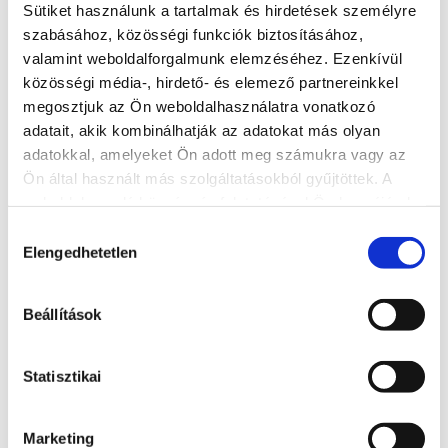
Sütiket használunk a tartalmak és hirdetések személyre
szabásához, közösségi funkciók biztosításához,
valamint weboldalforgalmunk elemzéséhez. Ezenkívül
közösségi média-, hirdető- és elemező partnereinkkel
megosztjuk az Ön weboldalhasználatra vonatkozó
adatait, akik kombinálhatják az adatokat más olyan
adatokkal, amelyeket Ön adott meg számukra vagy az
Bella Italia Étterem
Ön által használt más szolgáltatásokból gyűjtöttek. A
weboldalon való böngészés folytatásával Ön hozzájárul a
+36 30 851 0888
sütik használatához.
Hozzájárulás
Ma: 10:00 - 19:00
Elengedhetetlen
kiválasztása
8600, Siófok, Fő tér 4.
http://www.bellaitaliasiofok.hu
Beállítások
BŐVEBBEN
Statisztikai
Marketing