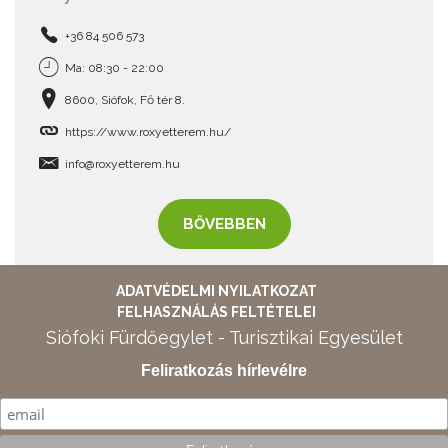
+36 84 506 573
Ma: 08:30 - 22:00
8600, Siófok, Fő tér 8.
https://www.roxyetterem.hu/
info@roxyetterem.hu
BŐVEBBEN
ADATVÉDELMI NYILATKOZAT
FELHASZNÁLÁS FELTÉTELEI
Siófoki Fürdőegylet - Turisztikai Egyesület
Feliratkozás hírlevélre