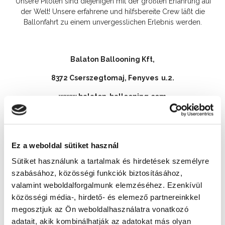
Unsere Piloten sind diejenigen mit der größten Erfahrung auf
der Welt! Unsere erfahrene und hilfsbereite Crew läßt die
Ballonfahrt zu einem unvergesslichen Erlebnis werden.
Balaton Ballooning Kft,
8372 Cserszegtomaj, Fenyves u.2.
www.balaton-ballooning.com
Kontakt
+36 20 403 2667
Ez a weboldal sütiket használ
Addresse
Sütiket használunk a tartalmak és hirdetések személyre
8360 Keszthely,
szabásához, közösségi funkciók biztosításához,
Webseite
valamint weboldalforgalmunk elemzéséhez. Ezenkívül
közösségi média-, hirdető- és elemező partnereinkkel
http://www.balaton-ballooning.com/hu/
megosztjuk az Ön weboldalhasználatra vonatkozó
adatait, akik kombinálhatják az adatokat más olyan