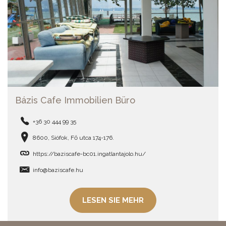
Bázis Cafe Immobilien Büro
+36 30 444 99 35
8600, Siófok, Fő utca 174-176.
https://baziscafe-bc01.ingatlantajolo.hu/
info@baziscafe.hu
LESEN SIE MEHR