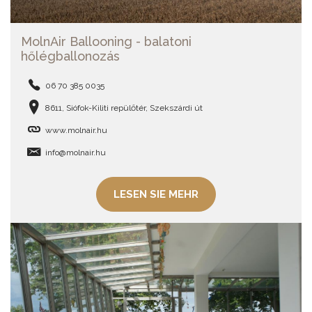
MolnAir Ballooning - balatoni
hőlégballonozás
06 70 385 0035
8611, Siófok-Kiliti repülőtér, Szekszárdi út
www.molnair.hu
info@molnair.hu
LESEN SIE MEHR