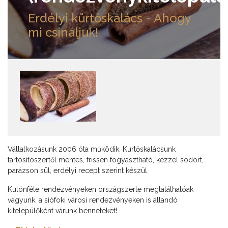
Erdélyi kürtőskalács - Ahogy
mi csináljuk!
Vállalkozásunk 2006 óta működik. Kürtőskalácsunk
tartósítószertől mentes, frissen fogyasztható, kézzel sodort,
parázson sül, erdélyi recept szerint készül.
Különféle rendezvényeken országszerte megtalálhatóak
vagyunk, a siófoki városi rendezvényeken is állandó
kitelepülőként várunk benneteket!