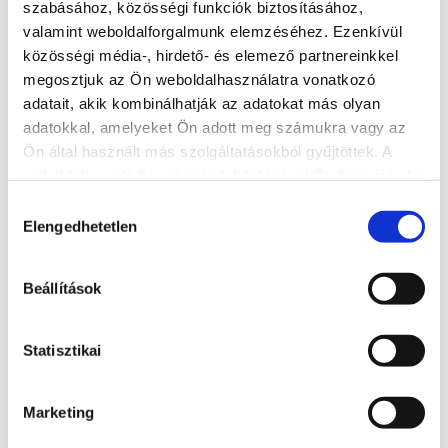
szabásához, közösségi funkciók biztosításához,
valamint weboldalforgalmunk elemzéséhez. Ezenkívül
közösségi média-, hirdető- és elemező partnereinkkel
megosztjuk az Ön weboldalhasználatra vonatkozó
adatait, akik kombinálhatják az adatokat más olyan
adatokkal, amelyeket Ön adott meg számukra vagy az
MolnAir Ballooning - balatoni
hőlégballonozás
Ön által használt más szolgáltatásokból gyűjtöttek. A
weboldalon való böngészés folytatásával Ön hozzájárul a
06 70 385 0035
sütik használatához.
Hozzájárulás
Elengedhetetlen
8611, Siófok-Kiliti repülőtér, Szekszárdi út
kiválasztása
www.molnair.hu
Beállítások
info@molnair.hu
Statisztikai
BŐVEBBEN
Marketing