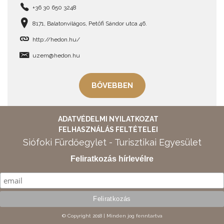
+36 30 650 3248
8171, Balatonvilágos, Petőfi Sándor utca 46.
http://hedon.hu/
uzem@hedon.hu
BŐVEBBEN
ADATVÉDELMI NYILATKOZAT
FELHASZNÁLÁS FELTÉTELEI
Siófoki Fürdőegylet - Turisztikai Egyesület
Feliratkozás hírlevélre
© Copyright 2018 | Minden jog fenntartva