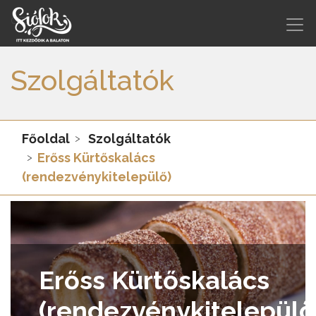
Szolgáltatók
Főoldal
Szolgáltatók
Erőss Kürtőskalács
(rendezvénykitelepülő)
Erőss Kürtőskalács
(rendezvénykitelepülő