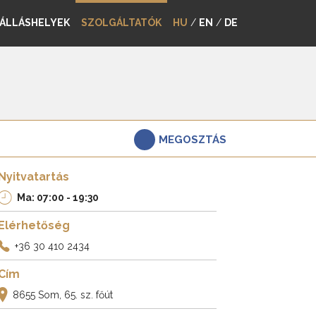
ÁLLÁSHELYEK
SZOLGÁLTATÓK
HU
/
EN
/
DE
MEGOSZTÁS
Nyitvatartás
Ma: 07:00 - 19:30
Elérhetőség
+36 30 410 2434
Cím
8655 Som, 65. sz. főút