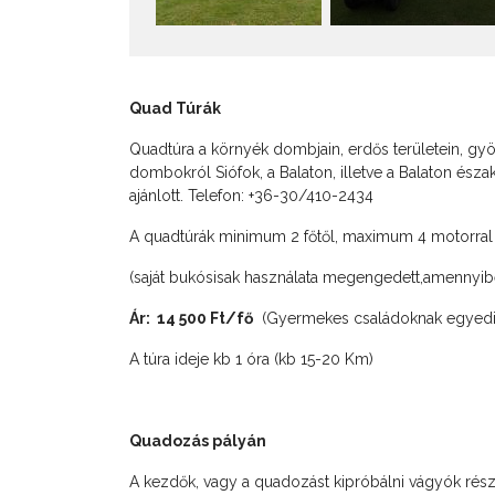
Quad Túrák
Quadtúra a környék dombjain, erdős területein, gyö
dombokról Siófok, a Balaton, illetve a Balaton észak
ajánlott. Telefon: +36-30/410-2434
A quadtúrák minimum 2 főtől, maximum 4 motorral 
(saját bukósisak használata megengedett,amennyiben 
Ár: 14 500 Ft/fő
(Gyermekes családoknak egyedi
A túra ideje kb 1 óra (kb 15-20 Km)
Quadozás pályán
A kezdők, vagy a quadozást kipróbálni vágyók rész