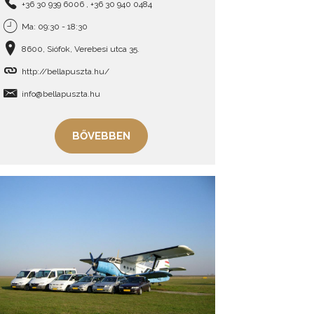
+36 30 939 6006 , +36 30 940 0484
Ma: 09:30 - 18:30
8600, Siófok, Verebesi utca 35.
http://bellapuszta.hu/
info@bellapuszta.hu
BŐVEBBEN