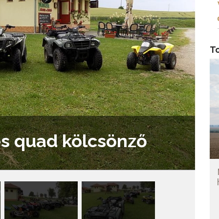
T
és quad kölcsönző