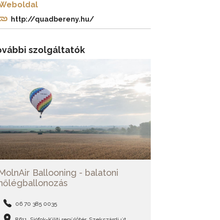
Weboldal
http://quadbereny.hu/
ovábbi szolgáltatók
MolnAir Ballooning - balatoni
hőlégballonozás
06 70 385 0035
8611, Siófok-Kiliti repülőtér, Szekszárdi út