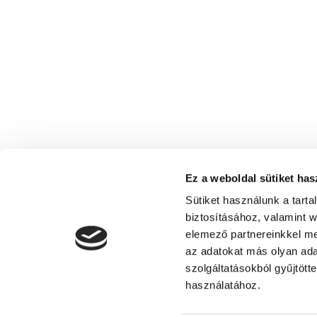
Ez a weboldal sütiket has
Sütiket használunk a tart
biztosításához, valamint 
elemező partnereinkkel me
az adatokat más olyan ad
szolgáltatásokból gyűjtött
Siófoki Fürdőegylet - Turisztikai Egyes
használatához.