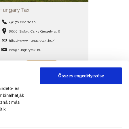
Hungary Taxi
+36 70 200 7020
8600, Siófok, Csiky Gergely u. 6
http://www.hungarytaxi.hu/
info@hungarytaxi.hu
BŐVEBBEN
Összes engedélyezése
irdető- és
mbinálhatják
sznált más
tik