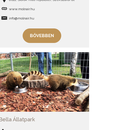
www.molnair.hu
info@molnair.hu
BŐVEBBEN
Bella Állatpark