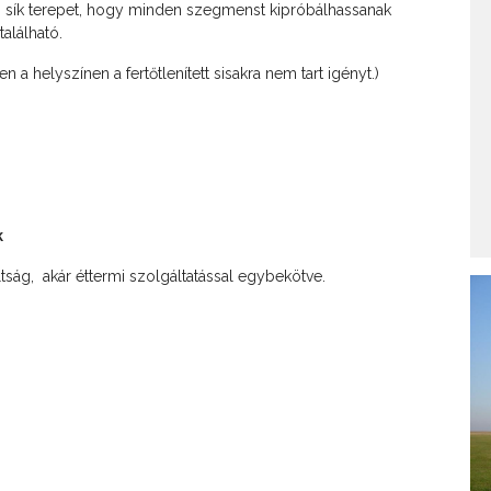
és sík terepet, hogy minden szegmenst kipróbálhassanak
alálható.
a helyszínen a fertőtlenített sisakra nem tart igényt.)
k
ság, akár éttermi szolgáltatással egybekötve.