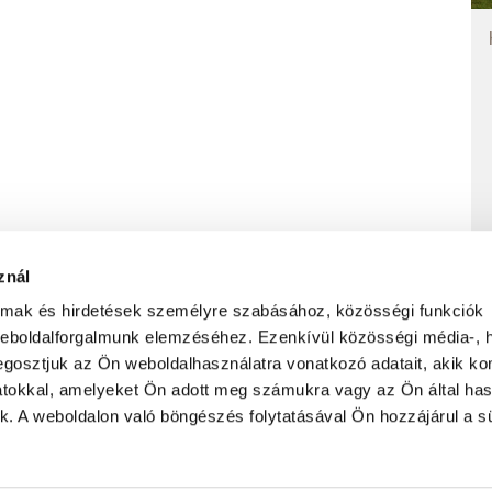
znál
almak és hirdetések személyre szabásához, közösségi funkciók
weboldalforgalmunk elemzéséhez. Ezenkívül közösségi média-, h
ADATVÉDELMI NYILATKOZAT
FELHASZNÁLÁS FELTÉTELEI
gosztjuk az Ön weboldalhasználatra vonatkozó adatait, akik ko
atokkal, amelyeket Ön adott meg számukra vagy az Ön által ha
ek. A weboldalon való böngészés folytatásával Ön hozzájárul a sü
ület
Feliratkozás hírlevélre