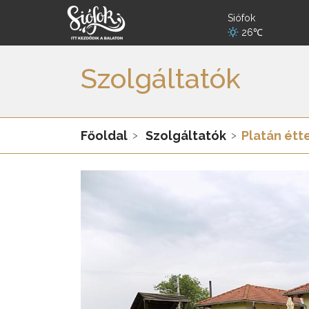
Siófok
26℃
Szolgáltatók
Főoldal
Szolgáltatók
Platán étt