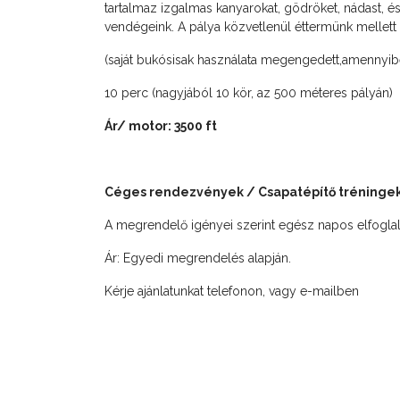
tartalmaz izgalmas kanyarokat, gödröket, nádast, 
vendégeink. A pálya közvetlenül éttermünk mellett t
(saját bukósisak használata megengedett,amennyiben 
10 perc (nagyjából 10 kör, az 500 méteres pályán)
Ár/ motor: 3500 ft
Céges rendezvények / Csapatépítő tréninge
A megrendelő igényei szerint egész napos elfoglalt
Ár: Egyedi megrendelés alapján.
Kérje ajánlatunkat telefonon, vagy e-mailben