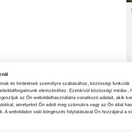
znál
almak és hirdetések személyre szabásához, közösségi funkciók
weboldalforgalmunk elemzéséhez. Ezenkívül közösségi média-, h
ADATVÉDELMI NYILATKOZAT
FELHASZNÁLÁS FELTÉTELEI
gosztjuk az Ön weboldalhasználatra vonatkozó adatait, akik ko
atokkal, amelyeket Ön adott meg számukra vagy az Ön által ha
ek. A weboldalon való böngészés folytatásával Ön hozzájárul a sü
ület
Feliratkozás hírlevélre