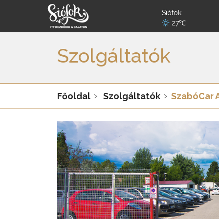
Siófok
27℃
Szolgáltatók
Főoldal
Szolgáltatók
SzabóCar 