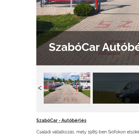
SzabóCar Autóbé
SzabóCar - Autóbérlés
Családi vállalkozás, mely 1985-ben Siófokon elsőkén