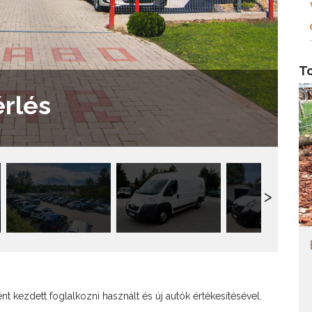
T
rlés
t kezdett foglalkozni használt és új autók értékesítésével.