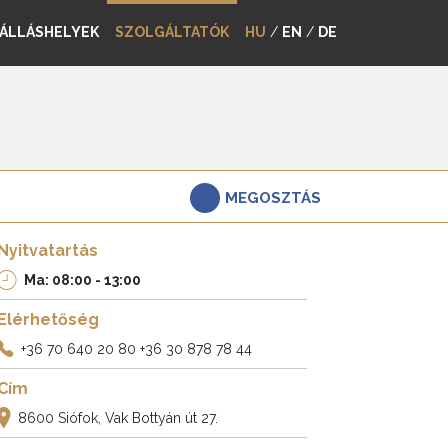
ÁLLÁSHELYEK
SZOLGÁLTATÓK
HU
/
EN
/
DE
MEGOSZTÁS
Nyitvatartás
Ma: 08:00 - 13:00
Elérhetőség
+36 70 640 20 80
+36 30 878 78 44
Cím
8600 Siófok, Vak Bottyán út 27.