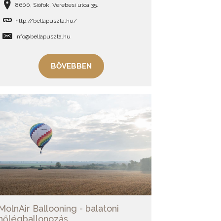
8600, Siófok, Verebesi utca 35.
http://bellapuszta.hu/
info@bellapuszta.hu
BŐVEBBEN
MolnAir Ballooning - balatoni
hőlégballonozás