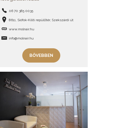
06 70 385 0035
8611, Siófok-Kiliti repülőtér, Szekszárdi út
www.molnair.hu
info@molnair.hu
BŐVEBBEN