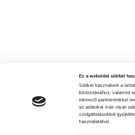
Ez a weboldal sütiket has
Sütiket használunk a tart
biztosításához, valamint 
elemező partnereinkkel me
az adatokat más olyan ad
szolgáltatásokból gyűjtött
Siófoki Fürdőegylet - Turisztikai Egyes
használatához.