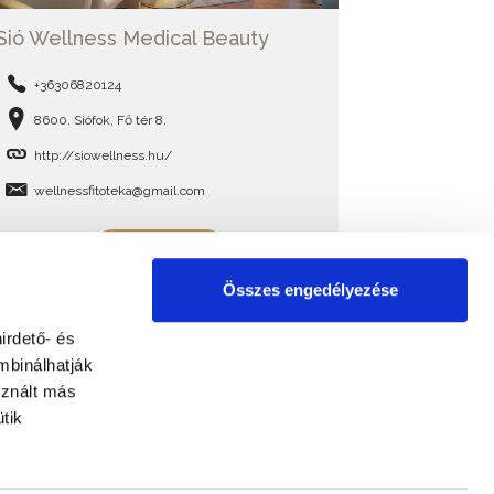
Sió Wellness Medical Beauty
+36306820124
8600, Siófok, Fő tér 8.
http://siowellness.hu/
wellnessfitoteka@gmail.com
BŐVEBBEN
Összes engedélyezése
irdető- és
mbinálhatják
sznált más
tik