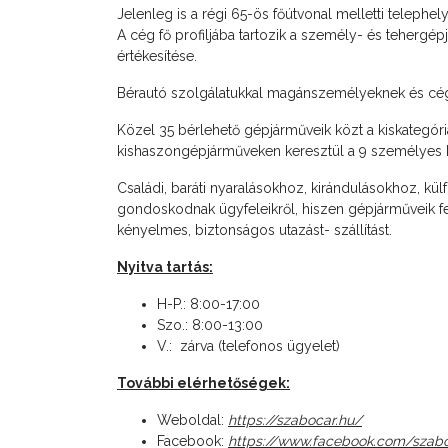
Jelenleg is a régi 65-ös főútvonal melletti telephe
A cég fő profiljába tartozik a személy- és tehergép
értékesítése.
Bérautó szolgálatukkal magánszemélyeknek és cége
Közel 35 bérlehető gépjárműveik közt a kiskategór
kishaszongépjárműveken keresztül a 9 személyes 
Családi, baráti nyaralásokhoz, kirándulásokhoz, külf
gondoskodnak ügyfeleikről, hiszen gépjárműveik fe
kényelmes, biztonságos utazást- szállítást.
Nyitva tartás:
H-P.: 8:00-17:00
Szo.: 8:00-13:00
V.: zárva (telefonos ügyelet)
További elérhetőségek:
Weboldal:
https://szabocar.hu/
Facebook:
https://www.facebook.com/szabo