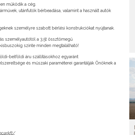
lyen működik a cég.
járművek, utánfutók bérbeadása, valamint a használt autók
knek személyre szabott bérlési konstrukciókat nyújtanak.
iás személyautótól a 3,5t össztömegű
kisbuszokig szinte minden megtalálható!
öldi-belföldi áru szállításokhoz egyaránt
lszereltsége és műszaki paraméterei garantálják Önöknek a
carkft/