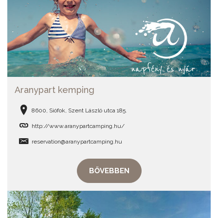
Aranypart kemping
8600, Siófok, Szent László utca 185.
http://www.aranypartcamping.hu/
reservation@aranypartcamping.hu
BŐVEBBEN