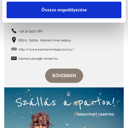
Összes engedélyezése
Kálmán Imre Panzió
+36 30 9471 186
8600, Siófok, Kálmán Imre sétány
http://www.kalmanimrepanzio.hu/
kalmanudvar@t-email.hu
BŐVEBBEN