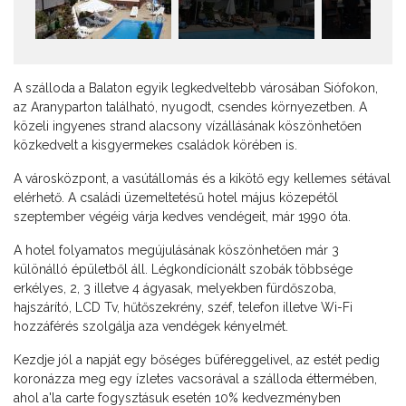
A szálloda a Balaton egyik legkedveltebb városában Siófokon,
az Aranyparton található, nyugodt, csendes környezetben. A
közeli ingyenes strand alacsony vízállásának köszönhetően
közkedvelt a kisgyermekes családok körében is.
A városközpont, a vasútállomás és a kikötő egy kellemes sétával
elérhető. A családi üzemeltetésű hotel május közepétől
szeptember végéig várja kedves vendégeit, már 1990 óta.
A hotel folyamatos megújulásának köszönhetően már 3
különálló épületből áll. Légkondícionált szobák többsége
erkélyes, 2, 3 illetve 4 ágyasak, melyekben fürdőszoba,
hajszárító, LCD Tv, hűtőszekrény, széf, telefon illetve Wi-Fi
hozzáférés szolgálja aza vendégek kényelmét.
Kezdje jól a napját egy bőséges büféreggelivel, az estét pedig
koronázza meg egy ízletes vacsorával a szálloda éttermében,
ahol a'la carte fogysztásuk esetén 10% kedvezményben