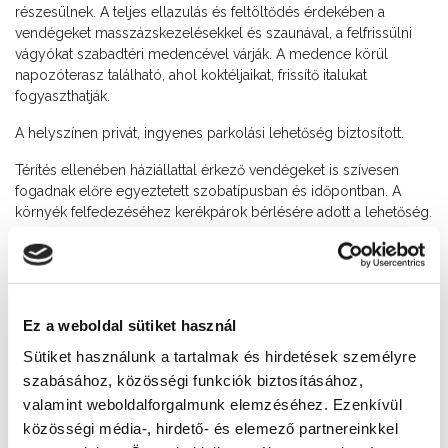
részesülnek. A teljes ellazulás és feltöltődés érdekében a
vendégeket masszázskezelésekkel és szaunával, a felfrissülni
vágyókat szabadtéri medencével várják. A medence körül
napozóterasz található, ahol koktéljaikat, frissítő italukat
fogyaszthatják.
A helyszínen privát, ingyenes parkolási lehetőség biztosított.
Térítés ellenében háziállattal érkező vendégeket is szívesen
fogadnak előre egyeztetett szobatípusban és időpontban. A
környék felfedezéséhez kerékpárok bérlésére adott a lehetőség.
Szép kártyával történő fizetés lehetséges.
Gyermekbarát
0-24 Recepció
Ez a weboldal sütiket használ
Erzsébet-kártya elfogadóhely
SZÉP kártya elfogadóhely
Sütiket használunk a tartalmak és hirdetések személyre
szabásához, közösségi funkciók biztosításához,
Elérhetőség
valamint weboldalforgalmunk elemzéséhez. Ezenkívül
+36 84 315 296
közösségi média-, hirdető- és elemező partnereinkkel