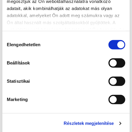
megosztjuk az Ön weboldalhasználatra vonatkozó
Cím
adatait, akik kombinálhatják az adatokat más olyan
8600 Siófok, Szent László utca 41-43.
adatokkal, amelyeket Ön adott meg számukra vagy az
Ön által használt más szolgáltatásokból gyűjtöttek. A
Weboldal
weboldalon való böngészés folytatásával Ön hozzájárul a
http://dianahotel.hu/
sütik használatához.
Hozzájárulás
Elengedhetetlen
kiválasztása
További szálláshelyek
Beállítások
Statisztikai
Marketing
Részletek megjelenítése