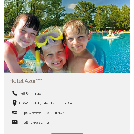
Hotel Azúr****
+36 84 501 400
8600, Siófok, Erkel Ferenc u. 2/c.
https://www.hotelazur.hu/
info@hotelazur.hu