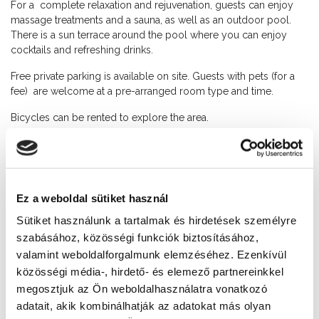
For a complete relaxation and rejuvenation, guests can enjoy
massage treatments and a sauna, as well as an outdoor pool.
There is a sun terrace around the pool where you can enjoy
cocktails and refreshing drinks.
Free private parking is available on site. Guests with pets (for a
fee) are welcome at a pre-arranged room type and time.
Bicycles can be rented to explore the area.
Child friendly
0-24 Reception
Ez a weboldal sütiket használ
Sütiket használunk a tartalmak és hirdetések személyre
Contacts
szabásához, közösségi funkciók biztosításához,
+36 84 315 296
valamint weboldalforgalmunk elemzéséhez. Ezenkívül
közösségi média-, hirdető- és elemező partnereinkkel
Address
megosztjuk az Ön weboldalhasználatra vonatkozó
8600 Siófok, Szent László utca 41-43.
adatait, akik kombinálhatják az adatokat más olyan