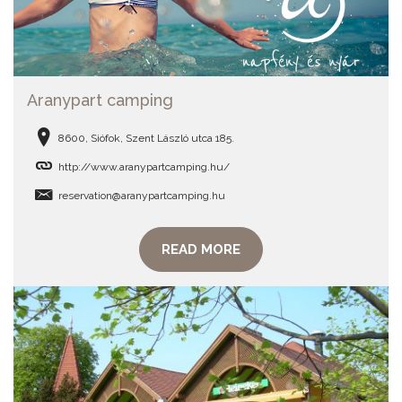
Aranypart camping
8600, Siófok, Szent László utca 185.
http://www.aranypartcamping.hu/
reservation@aranypartcamping.hu
READ MORE