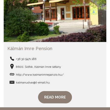
Kálmán Imre Pension
+36 30 9471 186
8600, Siófok, Kálmán Imre sétány
http://www.kalmanimrepanzio.hu/
kalmanudvar@t-email.hu
READ MORE