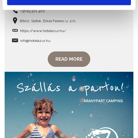
+36 84 501 400
8600, Siófok, Erkel Ferenc u. 2/c.
https://www.hotelazur.hu/
info@hotelazur.hu
READ MORE