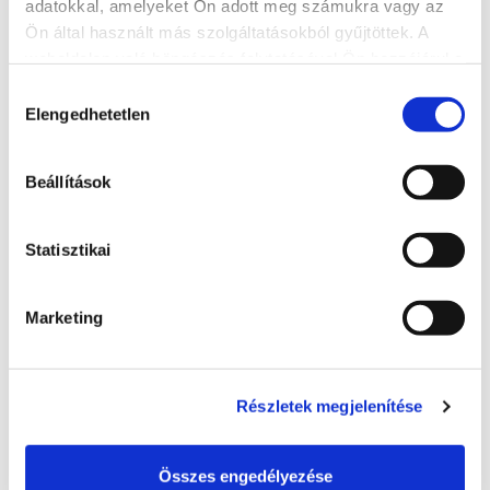
Website
adatokkal, amelyeket Ön adott meg számukra vagy az
Ön által használt más szolgáltatásokból gyűjtöttek. A
http://dianahotel.hu/
weboldalon való böngészés folytatásával Ön hozzájárul a
sütik használatához.
Hozzájárulás
More accommodations
Elengedhetetlen
kiválasztása
Beállítások
Statisztikai
Marketing
Részletek megjelenítése
Összes engedélyezése
Hotel Azúr****