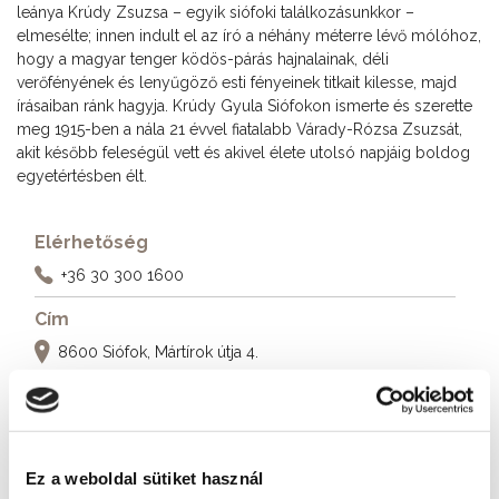
leánya Krúdy Zsuzsa – egyik siófoki találkozásunkkor –
elmesélte; innen indult el az író a néhány méterre lévő mólóhoz,
hogy a magyar tenger ködös-párás hajnalainak, déli
verőfényének és lenyűgöző esti fényeinek titkait kilesse, majd
írásaiban ránk hagyja. Krúdy Gyula Siófokon ismerte és szerette
meg 1915-ben a nála 21 évvel fiatalabb Várady-Rózsa Zsuzsát,
akit később feleségül vett és akivel élete utolsó napjáig boldog
egyetértésben élt.
Elérhetőség
+36 30 300 1600
Cím
8600 Siófok, Mártírok útja 4.
További szálláshelyek
Ez a weboldal sütiket használ