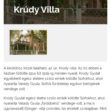
Krúdy Villa
A kikötőhöz közel található, az ún. Krúdy-villa. Az író ebben a
házban töltötte 1914-től 1919-ig minden nyarát. Krúdy Gyulát
egyébként egész életére szóló emlék kötötte Siófokhoz, ahol
nyaranta Várady Gyula, Siófok fürdőtelep egykori bérlőjének
vendége volt.
Krúdy Gyulát egész életre szóló emlék kötötte Siófokhoz, ahol
nyaranta Várady Gyula „fürdőbérlő” vendége volt, a ma is
úgynevezett Ellinger- villa csöndes, kis emeleti szobájában. Mint