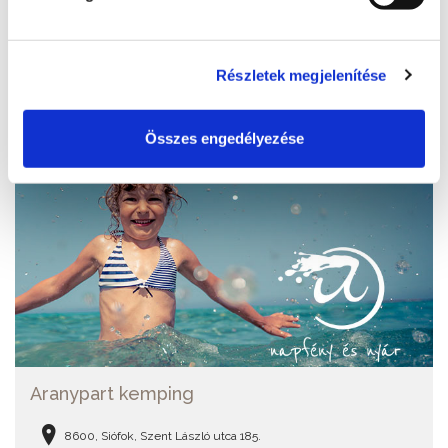
BŐVEBBEN
Részletek megjelenítése
Összes engedélyezése
Aranypart kemping
8600, Siófok, Szent László utca 185.