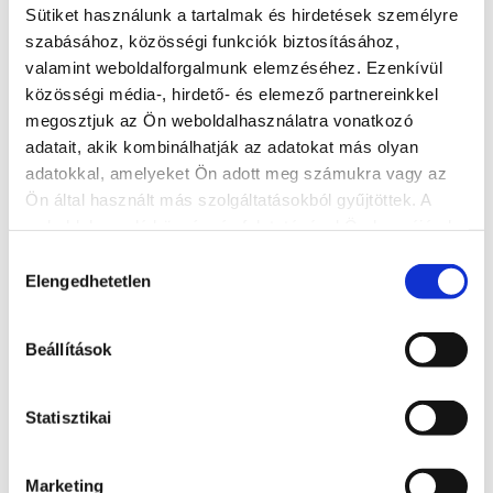
Sütiket használunk a tartalmak és hirdetések személyre
szabásához, közösségi funkciók biztosításához,
valamint weboldalforgalmunk elemzéséhez. Ezenkívül
közösségi média-, hirdető- és elemező partnereinkkel
megosztjuk az Ön weboldalhasználatra vonatkozó
adatait, akik kombinálhatják az adatokat más olyan
adatokkal, amelyeket Ön adott meg számukra vagy az
Ön által használt más szolgáltatásokból gyűjtöttek. A
weboldalon való böngészés folytatásával Ön hozzájárul a
sütik használatához.
Hozzájárulás
Elengedhetetlen
kiválasztása
Hotel Azúr****
Beállítások
+36 84 501 400
8600, Siófok, Erkel Ferenc u. 2/c.
Statisztikai
https://www.hotelazur.hu/
info@hotelazur.hu
Marketing