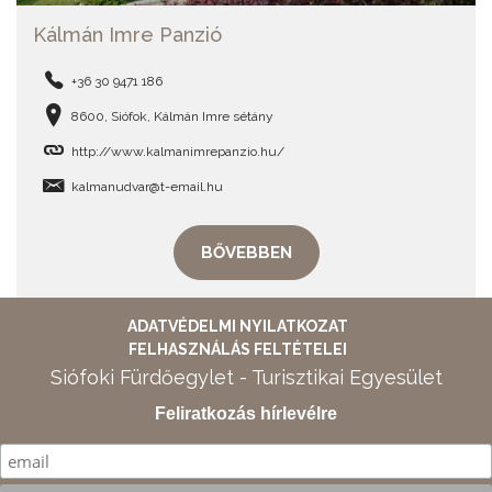
Kálmán Imre Panzió
+36 30 9471 186
8600, Siófok, Kálmán Imre sétány
http://www.kalmanimrepanzio.hu/
kalmanudvar@t-email.hu
BŐVEBBEN
ADATVÉDELMI NYILATKOZAT
FELHASZNÁLÁS FELTÉTELEI
Siófoki Fürdőegylet - Turisztikai Egyesület
Feliratkozás hírlevélre