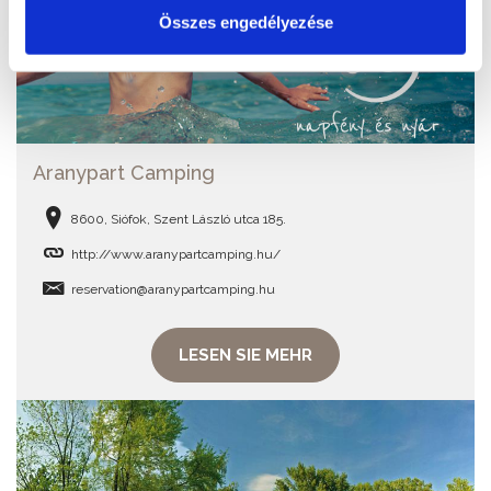
Összes engedélyezése
Aranypart Camping
8600, Siófok, Szent László utca 185.
http://www.aranypartcamping.hu/
reservation@aranypartcamping.hu
LESEN SIE MEHR