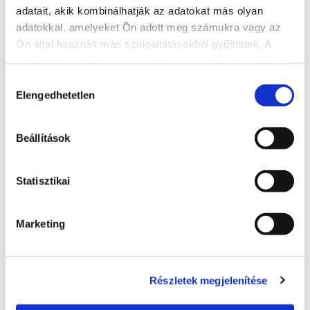
adatait, akik kombinálhatják az adatokat más olyan
Kálmán Imre Pension
adatokkal, amelyeket Ön adott meg számukra vagy az
Ön által használt más szolgáltatásokból gyűjtöttek. A
+36 30 9471 186
weboldalon való böngészés folytatásával Ön hozzájárul a
sütik használatához.
8600, Siófok, Kálmán Imre sétány
Hozzájárulás
Elengedhetetlen
kiválasztása
http://www.kalmanimrepanzio.hu/
kalmanudvar@t-email.hu
Beállítások
LESEN SIE MEHR
Statisztikai
Marketing
Részletek megjelenítése