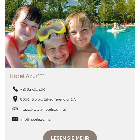
Hotel Azúr****
+36 84 501 400
8600, Siófok, Erkel Ferenc u. 2/c.
https://www.hotelazur.hu/
info@hotelazur.hu
LESEN SIE MEHR