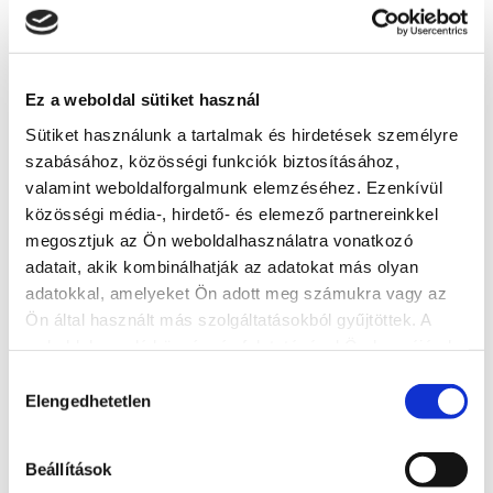
8600 Siófok, Köztársaság utca 7.
Webseite
http://www.noemiapartman.hu
Ez a weboldal sütiket használ
Sütiket használunk a tartalmak és hirdetések személyre
szabásához, közösségi funkciók biztosításához,
Weitere Unterkünfte
valamint weboldalforgalmunk elemzéséhez. Ezenkívül
közösségi média-, hirdető- és elemező partnereinkkel
megosztjuk az Ön weboldalhasználatra vonatkozó
adatait, akik kombinálhatják az adatokat más olyan
adatokkal, amelyeket Ön adott meg számukra vagy az
Ön által használt más szolgáltatásokból gyűjtöttek. A
weboldalon való böngészés folytatásával Ön hozzájárul a
sütik használatához.
Hozzájárulás
Elengedhetetlen
kiválasztása
Beállítások