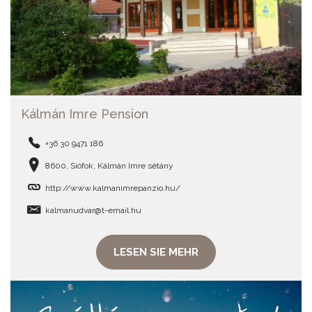
Kálmán Imre Pension
+36 30 9471 186
8600, Siófok, Kálmán Imre sétány
http://www.kalmanimrepanzio.hu/
kalmanudvar@t-email.hu
LESEN SIE MEHR