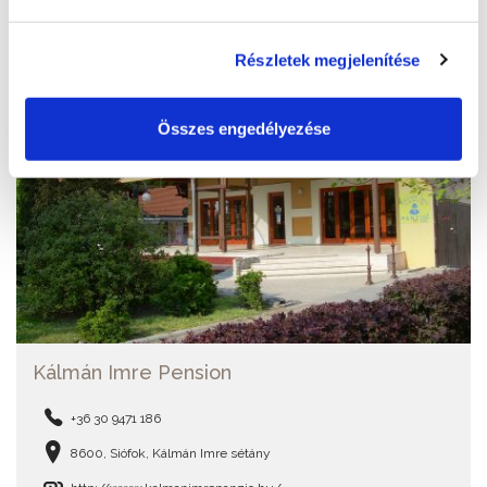
Részletek megjelenítése
Összes engedélyezése
Kálmán Imre Pension
+36 30 9471 186
8600, Siófok, Kálmán Imre sétány