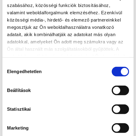
szabásához, közösségi funkciók biztosításához,
valamint weboldalforgalmunk elemzéséhez. Ezenkívül
közösségi média-, hirdető- és elemező partnereinkkel
megosztjuk az Ön weboldalhasználatra vonatkozó
adatait, akik kombinálhatják az adatokat más olyan
adatokkal, amelyeket Ön adott meg számukra vagy az
Ön által használt más szolgáltatásokból gyűjtöttek. A
weboldalon való böngészés folytatásával Ön hozzájárul a
sütik használatához.
Hozzájárulás
Elengedhetetlen
kiválasztása
Aranypart camping
Beállítások
8600, Siófok, Szent László utca 185.
http://www.aranypartcamping.hu/
Statisztikai
reservation@aranypartcamping.hu
Marketing
READ MORE