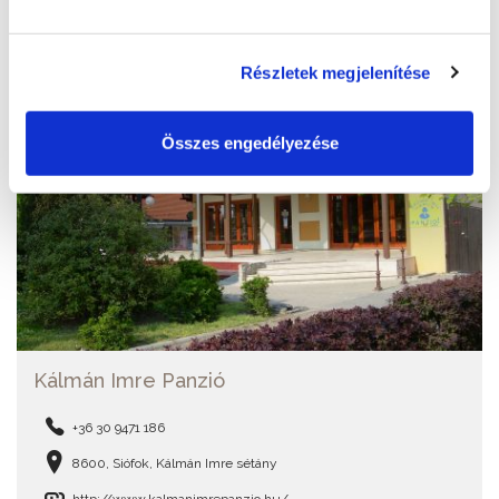
Részletek megjelenítése
Összes engedélyezése
Kálmán Imre Panzió
+36 30 9471 186
8600, Siófok, Kálmán Imre sétány