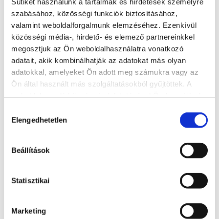
Sütiket használunk a tartalmak és hirdetések személyre
szabásához, közösségi funkciók biztosításához,
valamint weboldalforgalmunk elemzéséhez. Ezenkívül
közösségi média-, hirdető- és elemező partnereinkkel
megosztjuk az Ön weboldalhasználatra vonatkozó
adatait, akik kombinálhatják az adatokat más olyan
adatokkal, amelyeket Ön adott meg számukra vagy az
Ön által használt más szolgáltatásokból gyűjtöttek. A
weboldalon való böngészés folytatásával Ön hozzájárul a
sütik használatához.
Hozzájárulás
Elengedhetetlen
kiválasztása
Aranypart kemping
8600, Siófok, Szent László utca 185.
Beállítások
http://www.aranypartcamping.hu/
reservation@aranypartcamping.hu
Statisztikai
BŐVEBBEN
Marketing