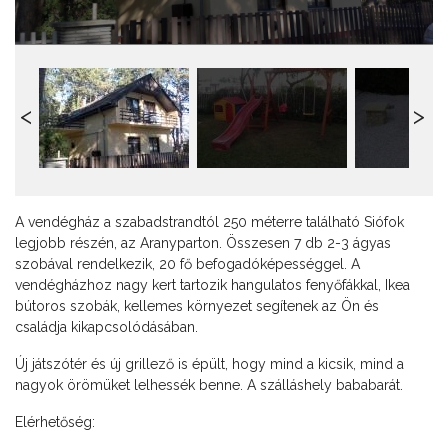
A vendégház a szabadstrandtól 250 méterre található Siófok
legjobb részén, az Aranyparton. Összesen 7 db 2-3 ágyas
szobával rendelkezik, 20 fő befogadóképességgel. A
vendégházhoz nagy kert tartozik hangulatos fenyőfákkal, Ikea
bútoros szobák, kellemes környezet segítenek az Ön és
családja kikapcsolódásában.
Új játszótér és új grillező is épült, hogy mind a kicsik, mind a
nagyok örömüket lelhessék benne. A szálláshely bababarát.
Elérhetőség: