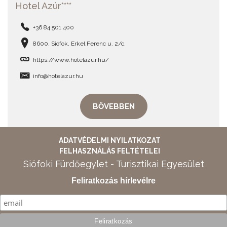
Hotel Azúr****
+36 84 501 400
8600, Siófok, Erkel Ferenc u. 2/c.
https://www.hotelazur.hu/
info@hotelazur.hu
BŐVEBBEN
ADATVÉDELMI NYILATKOZAT
FELHASZNÁLÁS FELTÉTELEI
Siófoki Fürdőegylet - Turisztikai Egyesület
Feliratkozás hírlevélre