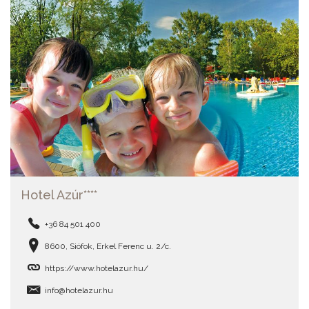
Hotel Azúr****
+36 84 501 400
8600, Siófok, Erkel Ferenc u. 2/c.
https://www.hotelazur.hu/
info@hotelazur.hu