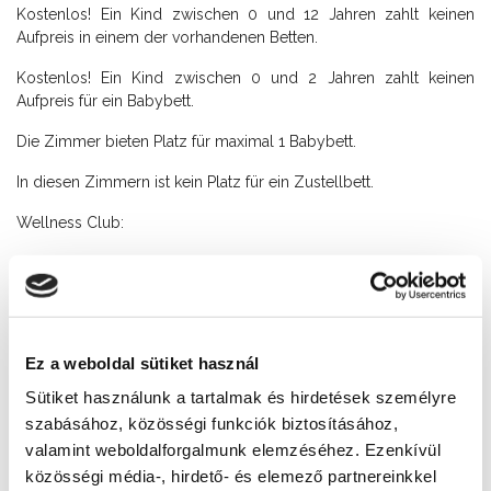
Kostenlos! Ein Kind zwischen 0 und 12 Jahren zahlt keinen
Aufpreis in einem der vorhandenen Betten.
Kostenlos! Ein Kind zwischen 0 und 2 Jahren zahlt keinen
Aufpreis für ein Babybett.
Die Zimmer bieten Platz für maximal 1 Babybett.
In diesen Zimmern ist kein Platz für ein Zustellbett.
Wellness Club:
Der beliebter Wellness Klub im Kellergeschoß bietet Ihnen alles,
was zum aktiven Ausruhen und zum Relaxen wichtig ist:
Hallenschwimmbad, Sauna, Infra-Wärme Kabine, Whirlpool,
Fitness, Solarium und Aroma Kamer.
Ez a weboldal sütiket használ
Wellness
0-24 Rezeption
Sütiket használunk a tartalmak és hirdetések személyre
szabásához, közösségi funkciók biztosításához,
Kontakt
valamint weboldalforgalmunk elemzéséhez. Ezenkívül
+36 84 312 546
közösségi média-, hirdető- és elemező partnereinkkel