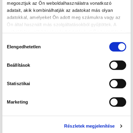
megosztjuk az Ön weboldalhasználatra vonatkozó
Addresse
adatait, akik kombinálhatják az adatokat más olyan
8600 Siófok, Fő utca
adatokkal, amelyeket Ön adott meg számukra vagy az
Ön által használt más szolgáltatásokból gyűjtöttek. A
Webseite
weboldalon való böngészés folytatásával Ön hozzájárul a
http://janushotel.hu/
sütik használatához.
Hozzájárulás
Elengedhetetlen
kiválasztása
Weitere Unterkünfte
Beállítások
Statisztikai
Marketing
Részletek megjelenítése