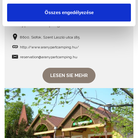
Összes engedélyezése
Aranypart Camping
8600, Siófok, Szent László utca 185.
http://www.aranypartcamping.hu/
reservation@aranypartcamping.hu
LESEN SIE MEHR