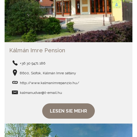
Kálmán Imre Pension
+36 30 9471 186
8600, Siófok, Kálmán Imre sétány
http://www.kalmanimrepanzio.hu/
kalmanudvar@t-email.hu
LESEN SIE MEHR