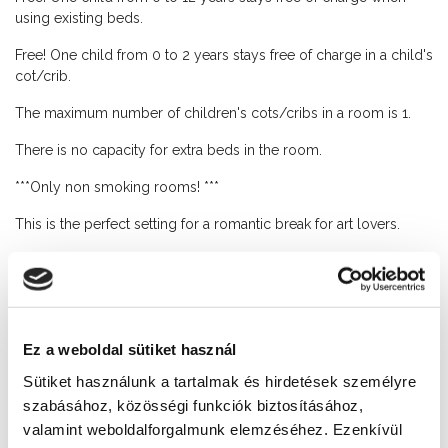
using existing beds.
Free! One child from 0 to 2 years stays free of charge in a child's
cot/crib.
The maximum number of children's cots/cribs in a room is 1.
There is no capacity for extra beds in the room.
***Only non smoking rooms! ***
This is the perfect setting for a romantic break for art lovers.
Wellness Club:
The hotel disposes of an leisure centre in the basement - Janus
Club - which is very popular with the hotel guests. You can find
everything in one place for active relaxation: swimming pool,
Ez a weboldal sütiket használ
sauna, jacuzzi, fitness room, aroma chamber and solarium.
Sütiket használunk a tartalmak és hirdetések személyre
Wellness
szabásához, közösségi funkciók biztosításához,
0-24 Reception
valamint weboldalforgalmunk elemzéséhez. Ezenkívül