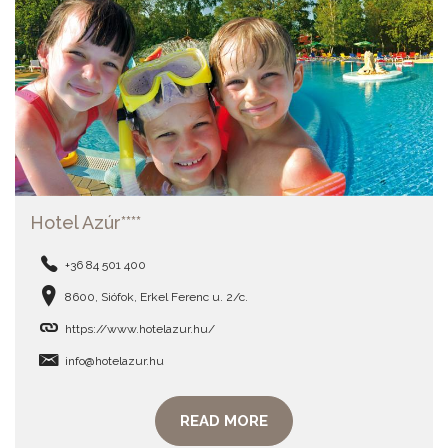
Hotel Azúr****
+36 84 501 400
8600, Siófok, Erkel Ferenc u. 2/c.
https://www.hotelazur.hu/
info@hotelazur.hu
READ MORE