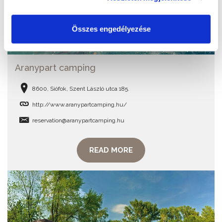
Összes engedélyezése
Aranypart camping
8600, Siófok, Szent László utca 185.
http://www.aranypartcamping.hu/
reservation@aranypartcamping.hu
READ MORE