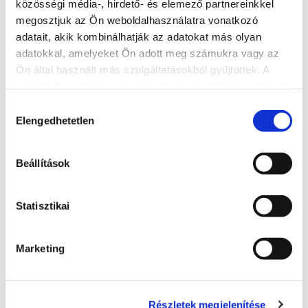
közösségi média-, hirdető- és elemező partnereinkkel
Contacts
megosztjuk az Ön weboldalhasználatra vonatkozó
+36 84 312 546
adatait, akik kombinálhatják az adatokat más olyan
adatokkal, amelyeket Ön adott meg számukra vagy az
Address
Ön által használt más szolgáltatásokból gyűjtöttek. A
8600 Siófok, Fő utca
weboldalon való böngészés folytatásával Ön hozzájárul a
Website
sütik használatához.
Hozzájárulás
Elengedhetetlen
http://janushotel.hu/
kiválasztása
Beállítások
More accommodations
Statisztikai
Marketing
Részletek megjelenítése