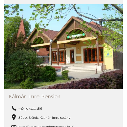
Kálmán Imre Pension
+36 30 9471 186
8600, Siófok, Kálmán Imre sétány
http://www.kalmanimrepanzio.hu/