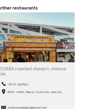
rther restaurants
ZORBA roasted sheep's cheese
pie
+36 20 295 8913
8600, Siófok, Bajcsy-Zsilinszky utca 130.
zorbavendeglatas@gmail.com