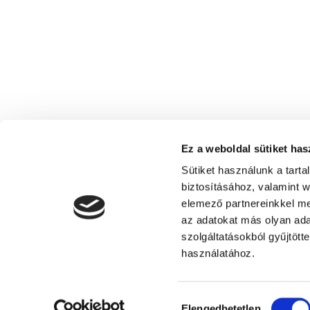
Ez a weboldal sütiket has
Sütiket használunk a tart
biztosításához, valamint 
elemező partnereinkkel me
az adatokat más olyan ad
szolgáltatásokból gyűjtött
Tourism Association of Siófok
használatához.
Hozzájárulás
Elengedhetetlen