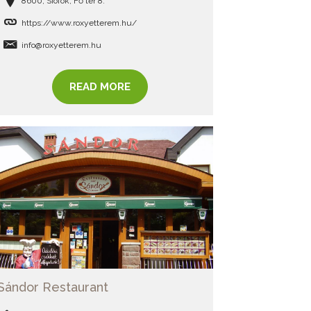
8600, Siófok, Fő tér 8.
https://www.roxyetterem.hu/
info@roxyetterem.hu
READ MORE
Sándor Restaurant