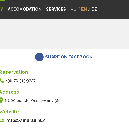
MY
ACCOMODATION
SERVICES
HU
/
EN
/
DE
SHARE ON FACEBOOK
Reservation
+36 70 315 9227
Address
8600 Siófok, Petőfi sétány 38.
Website
https://maran.hu/