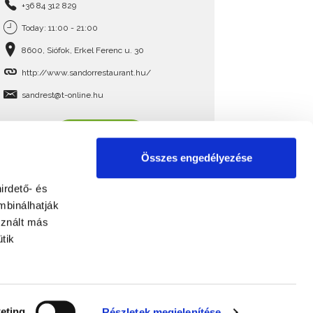
+36 84 312 829
Today: 11:00 - 21:00
8600, Siófok, Erkel Ferenc u. 30
http://www.sandorrestaurant.hu/
sandrest@t-online.hu
READ MORE
Összes engedélyezése
irdető- és
mbinálhatják
sznált más
tik
eting
Részletek megjelenítése