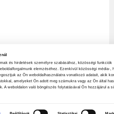
znál
almak és hirdetések személyre szabásához, közösségi funkciók
weboldalforgalmunk elemzéséhez. Ezenkívül közösségi média-, h
PRIVACY POLICY
TERMS AND CONDITIONS
gosztjuk az Ön weboldalhasználatra vonatkozó adatait, akik ko
atokkal, amelyeket Ön adott meg számukra vagy az Ön által ha
ek. A weboldalon való böngészés folytatásával Ön hozzájárul a sü
Subscribe to our newsletter
Beállítások
Statisztikai
Mark