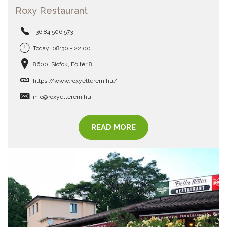
Roxy Restaurant
+36 84 506 573
Today: 08:30 - 22:00
8600, Siófok, Fő tér 8.
https://www.roxyetterem.hu/
info@roxyetterem.hu
READ MORE