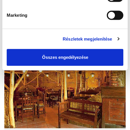
zorbavendeglatas@gmail.com
Marketing
READ MORE
Részletek megjelenítése
Összes engedélyezése