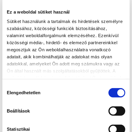
Further restaurants
Ez a weboldal sütiket használ
Sütiket használunk a tartalmak és hirdetések személyre
szabásához, közösségi funkciók biztosításához,
valamint weboldalforgalmunk elemzéséhez. Ezenkívül
közösségi média-, hirdető- és elemező partnereinkkel
megosztjuk az Ön weboldalhasználatra vonatkozó
adatait, akik kombinálhatják az adatokat más olyan
adatokkal, amelyeket Ön adott meg számukra vagy az
Ön által használt más szolgáltatásokból gyűjtöttek. A
weboldalon való böngészés folytatásával Ön hozzájárul a
sütik használatához.
Hozzájárulás
Elengedhetetlen
kiválasztása
ZORBA roasted sheep's cheese pie
Beállítások
+36 20 295 8913
8600, Siófok, Bajcsy-Zsilinszky utca 130.
Statisztikai