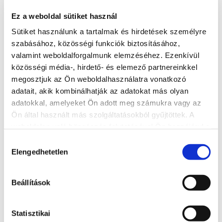
Ez a weboldal sütiket használ
Sütiket használunk a tartalmak és hirdetések személyre
szabásához, közösségi funkciók biztosításához,
valamint weboldalforgalmunk elemzéséhez. Ezenkívül
közösségi média-, hirdető- és elemező partnereinkkel
megosztjuk az Ön weboldalhasználatra vonatkozó
adatait, akik kombinálhatják az adatokat más olyan
adatokkal, amelyeket Ön adott meg számukra vagy az
Ön által használt más szolgáltatásokból gyűjtöttek. A
weboldalon való böngészés folytatásával Ön hozzájárul a
ZORBA auf Sparherd gerösteter
Schafskäsekuchen
sütik használatához.
Hozzájárulás
Elengedhetetlen
kiválasztása
+36 20 295 8913
8600, Siófok, Bajcsy-Zsilinszky utca 130.
Beállítások
zorbavendeglatas@gmail.com
Statisztikai