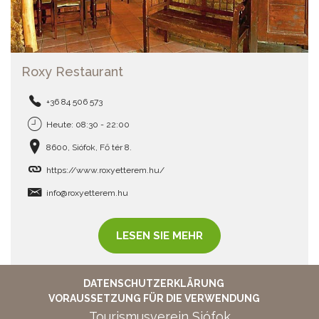
Roxy Restaurant
+36 84 506 573
Heute: 08:30 - 22:00
8600, Siófok, Fő tér 8.
https://www.roxyetterem.hu/
info@roxyetterem.hu
LESEN SIE MEHR
DATENSCHUTZERKLÄRUNG
VORAUSSETZUNG FÜR DIE VERWENDUNG
Tourismusverein Siófok