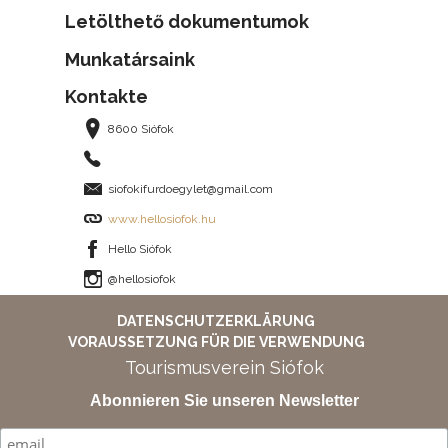
Letölthető dokumentumok
Munkatársaink
Kontakte
8600 Siófok
siofokifurdoegylet@gmail.com
www.hellosiofok.hu
Hello Siófok
@hellosiofok
DATENSCHUTZERKLÄRUNG
VORAUSSETZUNG FÜR DIE VERWENDUNG
Tourismusverein Siófok
Abonnieren Sie unseren Newsletter