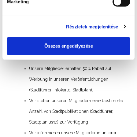
Marketing
Mitgliedern die Möglichkeit, Beziehungen
aufzubauen wo unsere aktiven Mitglieder auch ihr
Stimmrecht ausüben können.
Részletek megjelenítése
Wir bieten unseren Mitgliedern einen kostenlosen
Összes engedélyezése
Erscheinung auf der offiziellen Tourismus-Website
der Stadt,
www.hellosiofok.hu
Unsere Mitglieder erhalten 50% Rabatt auf
Werbung in unseren Veröffentlichungen
(Stadtführer, Infokarte, Stadtplan).
Wir stellen unseren Mitgliedern eine bestimmte
Anzahl von Stadtpublikationen (Stadtführer,
Stadtplan usw.) zur Verfügung
Wir informieren unsere Mitglieder in unserer