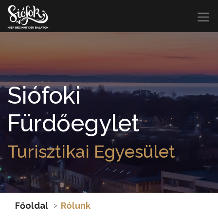
Siófoki
Fürdőegylet
Turisztikai Egyesület
Főoldal
Rólunk