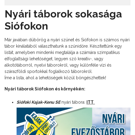
Nyári táborok sokasága
Siófokon
Már javában dübörög a nyári szünet és Siófokon is számos nyári
tábor kínálatából választhatunk a szünidőre. Készítettünk egy
listát, amelyben mindenki megtalálja a számára szimpatikus
elfoglaltsági lehetőséget, legyen szó kreatív-, vagy
alkotótáborról, nyelvi táborokról, vagy különféle vízi és
szárazföldi sportokkal foglalkozó táborokról.
Íme a lista, ahol a lehetőségek közül böngészhettek!
Nyári táborok Siófokon és környékén:
Siófoki Kajak-Kenu SE
nyári tábora:
ITT