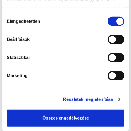
Tenisztábor:
ITT
weboldalon való böngészés folytatásával Ön hozzájárul a
sütik használatához.
Hozzájárulás
Elengedhetetlen
kiválasztása
Úszótábor
:
ITT
Beállítások
Salsa Ritmo Tánciskola:
ITT
Statisztikai
Marketing
Kreatív Média Tábor:
Részletek megjelenítése
Összes engedélyezése