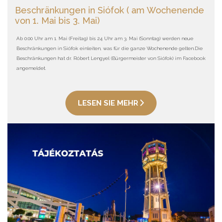
Beschränkungen in Siófok ( am Wochenende
von 1. Mai bis 3. Mai)
Ab 0:00 Uhr am 1. Mai (Freitag) bis 24 Uhr am 3. Mai (Sonntag) werden neue
Beschränkungen in Siófok einleiten, was für die ganze Wochenende gelten.Die
Beschränkungen hat dr. Róbert Lengyel (Bürgermeister von Siófok) im Facebook
angemeldet.
LESEN SIE MEHR