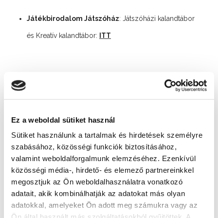
Játékbirodalom Játszóház
: Játszóházi kalandtábor
és Kreatív kalandtábor:
ITT
Katedra nyelviskola
táborai: nyelvi-, sport- és
kalandtáborok:
ITT
Ez a weboldal sütiket használ
Sütiket használunk a tartalmak és hirdetések személyre
Boldog tábor
:
ITT
szabásához, közösségi funkciók biztosításához,
valamint weboldalforgalmunk elemzéséhez. Ezenkívül
közösségi média-, hirdető- és elemező partnereinkkel
Siófoki Nyáritábor
: SUP tábor és Rajz tábor:
ITT
megosztjuk az Ön weboldalhasználatra vonatkozó
adatait, akik kombinálhatják az adatokat más olyan
adatokkal, amelyeket Ön adott meg számukra vagy az
Ön által használt más szolgáltatásokból gyűjtöttek. A