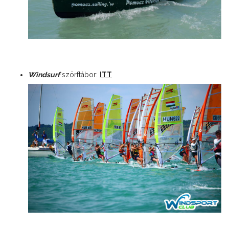
Windsurf
szörftábor:
ITT