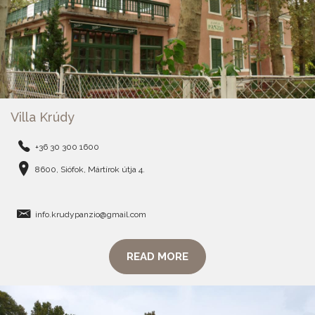
Villa Krúdy
+36 30 300 1600
8600, Siófok, Mártírok útja 4.
info.krudypanzio@gmail.com
READ MORE