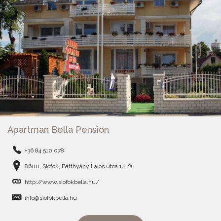
Apartman Bella Pension
+36 84 510 078
8600, Siófok, Batthyány Lajos utca 14./a
http://www.siofokbella.hu/
info@siofokbella.hu