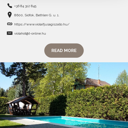
+36 84 312 845
8600, Siófok, Bethlen G. u. 1.
https://www.violaifjusagiszallo.hu/
violahot@t-online.hu
READ MORE