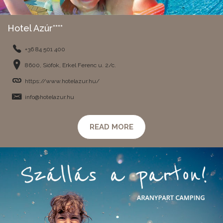
Hotel Azúr****
+36 84 501 400
8600, Siófok, Erkel Ferenc u. 2/c.
https://www.hotelazur.hu/
info@hotelazur.hu
READ MORE