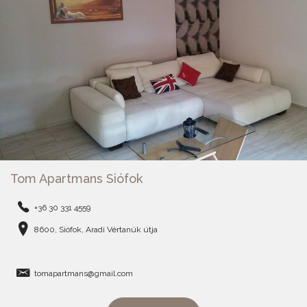
Tom Apartmans Siófok
+36 30 331 4559
8600, Siófok, Aradi Vértanúk útja
tomapartmans@gmail.com