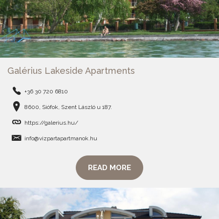
Galérius Lakeside Apartments
+36 30 720 6810
8600, Siófok, Szent László u 187.
https://galerius.hu/
info@vizpartapartmanok.hu
READ MORE