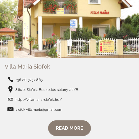
Villa Maria Siofok
+36 20 375 2865
8600, Siófok, Beszedés sétány 22/B.
http://villamaria-siofok.hu/
siofok.villamaria@gmail.com
READ MORE