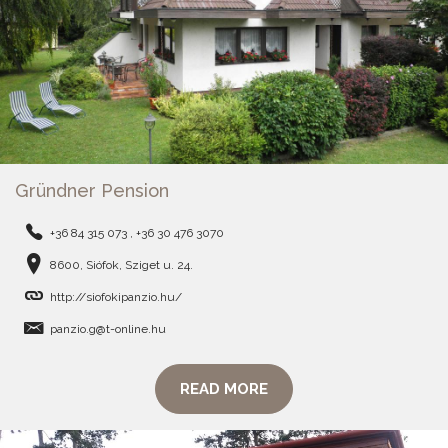
Gründner Pension
+36 84 315 073 , +36 30 476 3070
8600, Siófok, Sziget u. 24.
http://siofokipanzio.hu/
panzio.g@t-online.hu
READ MORE