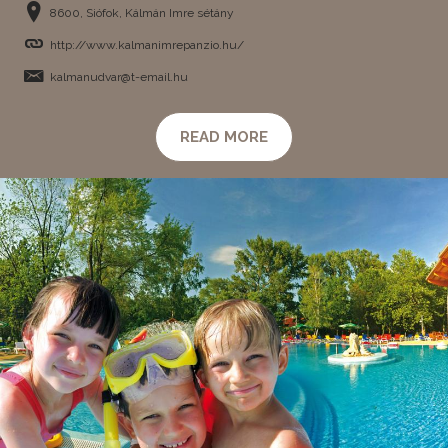
8600, Siófok, Kálmán Imre sétány
http://www.kalmanimrepanzio.hu/
kalmanudvar@t-email.hu
READ MORE