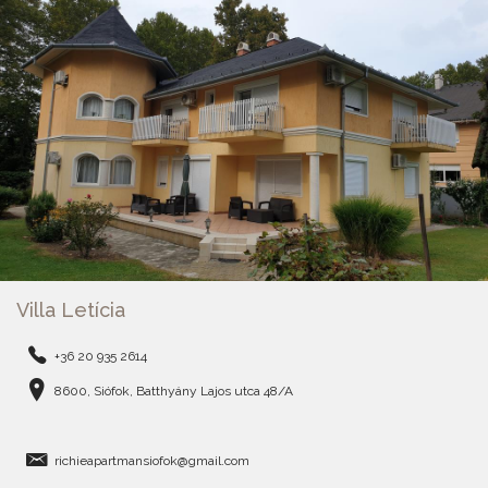
Villa Letícia
+36 20 935 2614
8600, Siófok, Batthyány Lajos utca 48/A
richieapartmansiofok@gmail.com