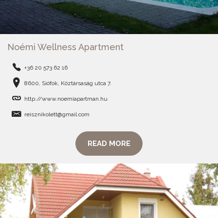
Noémi Wellness Apartment
+36 20 573 62 16
8600, Siófok, Köztársaság utca 7.
http://www.noemiapartman.hu
reisznikolett@gmail.com
READ MORE