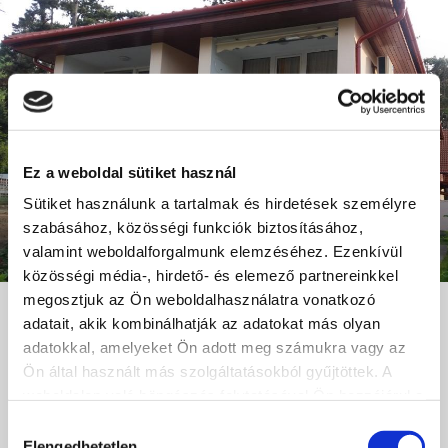
Ez a weboldal sütiket használ
Sütiket használunk a tartalmak és hirdetések személyre
szabásához, közösségi funkciók biztosításához,
valamint weboldalforgalmunk elemzéséhez. Ezenkívül
közösségi média-, hirdető- és elemező partnereinkkel
megosztjuk az Ön weboldalhasználatra vonatkozó
Zsuzsi Apartment
adatait, akik kombinálhatják az adatokat más olyan
adatokkal, amelyeket Ön adott meg számukra vagy az
+36 30 368 28 37
Ön által használt más szolgáltatásokból gyűjtöttek. A
8600, Siófok, Darnay Kálmán tér 1.
weboldalon való böngészés folytatásával Ön hozzájárul a
sütik használatához.
Hozzájárulás
Elengedhetetlen
tuskenefzsuzsa@gmail.com