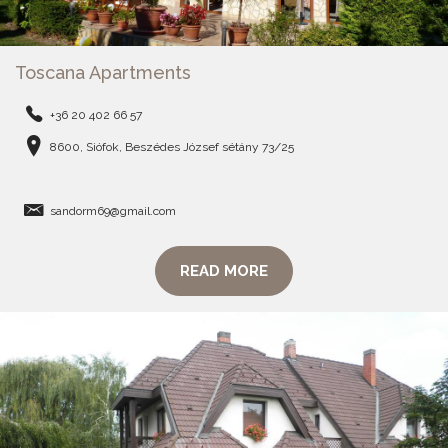
Toscana Apartments
+36 20 402 66 57
8600, Siófok, Beszédes József sétány 73/25
sandorm69@gmail.com
READ MORE