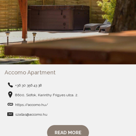
Accomo Apartment
+36 30 356 43 38
8600, Siófok, Karinthy Frigyes utca. 2.
https://accomo.hu/
szallas@accomo.hu
READ MORE