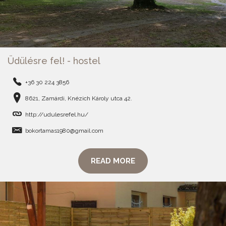
Üdülésre fel! - hostel
+36 30 224 3856
8621, Zamárdi, Knézich Károly utca 42.
http://udulesrefel.hu/
bokortamas1980@gmail.com
READ MORE