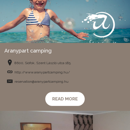
Aranypart camping
8600, Siófok, Szent László utca 185.
http://www.aranypartcamping.hu/
reservation@aranypartcamping.hu
READ MORE