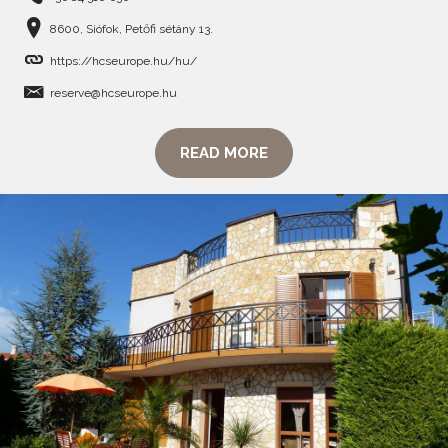
8600, Siófok, Petőfi sétány 13.
https://hcseurope.hu/hu/
reserve@hcseurope.hu
READ MORE