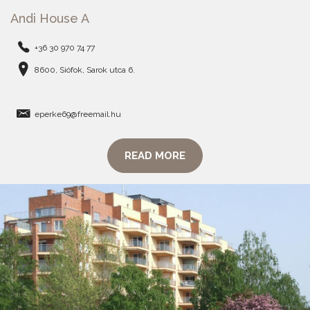
Andi House A
+36 30 970 74 77
8600, Siófok, Sarok utca 6.
eperke69@freemail.hu
READ MORE