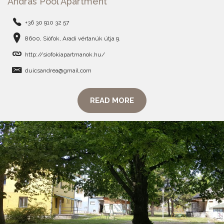
Andras Pool Apartment
+36 30 910 32 57
8600, Siófok, Aradi vértanúk útja 9.
http://siofokiapartmanok.hu/
duicsandrea@gmail.com
READ MORE