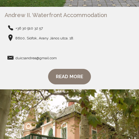
Andrew II. Waterfront Accommodation
+36 30 910 32 57
8600, Siófok, Arany János utca. 18.
duicsandrea@gmail.com
READ MORE