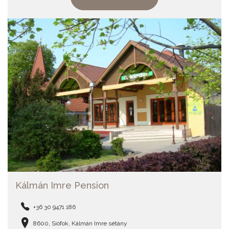
Kálmán Imre Pension
+36 30 9471 186
8600, Siófok, Kálmán Imre sétány