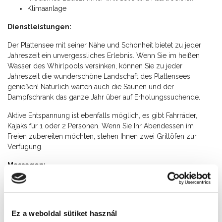
Klimaanlage
Dienstleistungen:
Der Plattensee mit seiner Nähe und Schönheit bietet zu jeder
Jahreszeit ein unvergessliches Erlebnis. Wenn Sie im heißen
Wasser des Whirlpools versinken, können Sie zu jeder
Jahreszeit die wunderschöne Landschaft des Plattensees
genießen! Natürlich warten auch die Saunen und der
Dampfschrank das ganze Jahr über auf Erholungssuchende.
Aktive Entspannung ist ebenfalls möglich, es gibt Fahrräder,
Kajaks für 1 oder 2 Personen. Wenn Sie Ihr Abendessen im
Freien zubereiten möchten, stehen Ihnen zwei Grillöfen zur
Verfügung.
Massagen:
Erfrischende Massage: 30 Minuten: 4500 Ft, 60 Minuten:
6900 Ft
Aroma & Entspannungsmassage: 60 Minuten: 7900 Ft
Ez a weboldal sütiket használ
Erfrischende Sohlenmassage: 30 Minuten: 4500 Ft