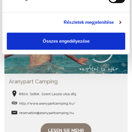
Részletek megjelenítése
Összes engedélyezése
Aranypart Camping
8600, Siófok, Szent László utca 185.
http://www.aranypartcamping.hu/
reservation@aranypartcamping.hu
LESEN SIE MEHR