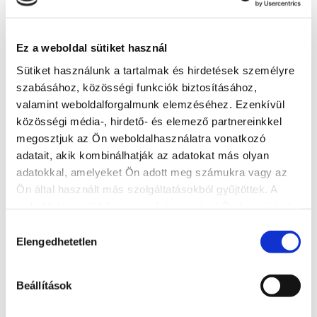
Website
http://club218.hu/
Ez a weboldal sütiket használ
Sütiket használunk a tartalmak és hirdetések személyre
More accommodations
szabásához, közösségi funkciók biztosításához,
valamint weboldalforgalmunk elemzéséhez. Ezenkívül
közösségi média-, hirdető- és elemező partnereinkkel
megosztjuk az Ön weboldalhasználatra vonatkozó
adatait, akik kombinálhatják az adatokat más olyan
adatokkal, amelyeket Ön adott meg számukra vagy az
Ön által használt más szolgáltatásokból gyűjtöttek. A
weboldalon való böngészés folytatásával Ön hozzájárul a
sütik használatához.
Hozzájárulás
Elengedhetetlen
kiválasztása
Beállítások