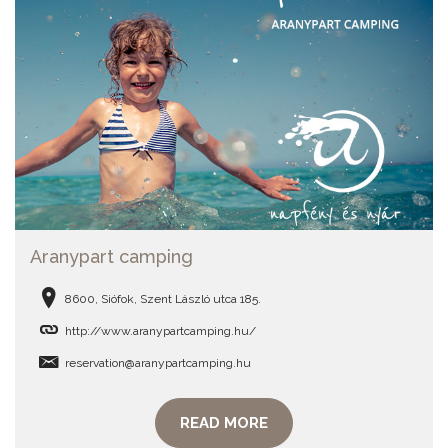
Aranypart camping
8600, Siófok, Szent László utca 185.
http://www.aranypartcamping.hu/
reservation@aranypartcamping.hu
READ MORE