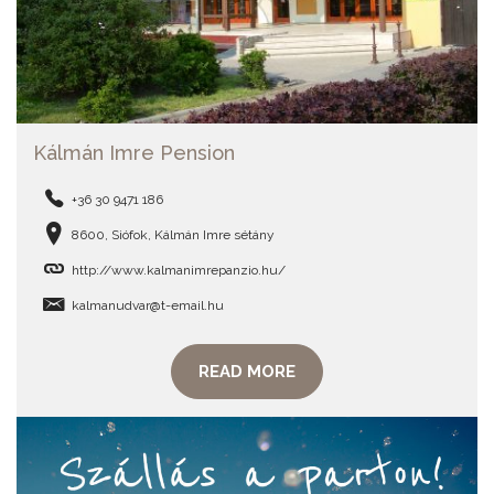
Kálmán Imre Pension
+36 30 9471 186
8600, Siófok, Kálmán Imre sétány
http://www.kalmanimrepanzio.hu/
kalmanudvar@t-email.hu
READ MORE