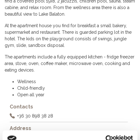
find a covered pool 15x8, 2 jacuzzis, children pool, sauna, steam
cabine, and relax room. From the wellness area there is also a
beautiful view to Lake Balaton.
At the apartment house you find for breakfast a small bakery,
supermarket and restaurant. There is guarded parking lot in the
hotel. The kids on the playground consists of swings, jungle
gym, slide, sandbox disposal.
The apartments include a fully equipped kitchen - fridge freezer
area, stove, oven, coffee maker, microwave oven, cooking and
eating devices.
Wellness
Child-friendly
Open all year
Contacts
+36 30 898 38 28
Address
8600 Siófok, Beszédes József sétány 83.