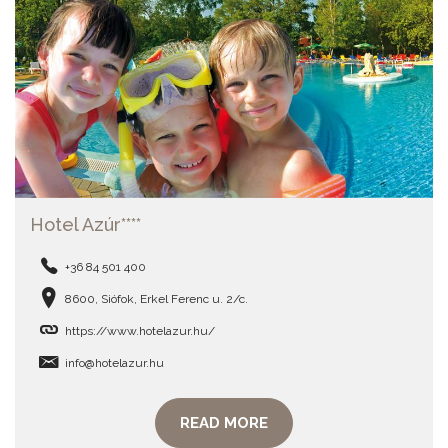
Hotel Azúr****
+36 84 501 400
8600, Siófok, Erkel Ferenc u. 2/c.
https://www.hotelazur.hu/
info@hotelazur.hu
READ MORE