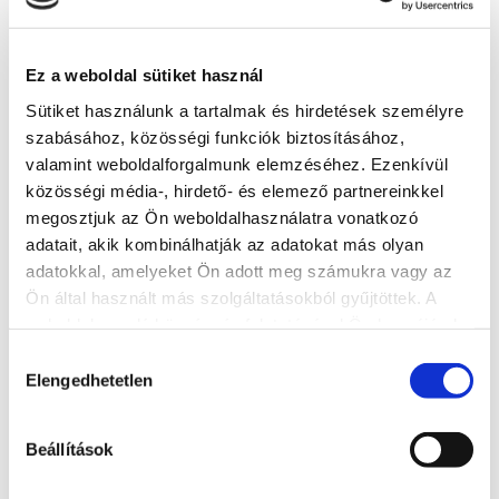
Website
http://club218.hu/
Ez a weboldal sütiket használ
Sütiket használunk a tartalmak és hirdetések személyre
More accommodations
szabásához, közösségi funkciók biztosításához,
valamint weboldalforgalmunk elemzéséhez. Ezenkívül
közösségi média-, hirdető- és elemező partnereinkkel
megosztjuk az Ön weboldalhasználatra vonatkozó
adatait, akik kombinálhatják az adatokat más olyan
adatokkal, amelyeket Ön adott meg számukra vagy az
Ön által használt más szolgáltatásokból gyűjtöttek. A
weboldalon való böngészés folytatásával Ön hozzájárul a
sütik használatához.
Hozzájárulás
Elengedhetetlen
kiválasztása
Beállítások