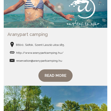
Aranypart camping
8600, Siófok, Szent László utca 185.
http://www.aranypartcamping.hu/
reservation@aranypartcamping.hu
READ MORE