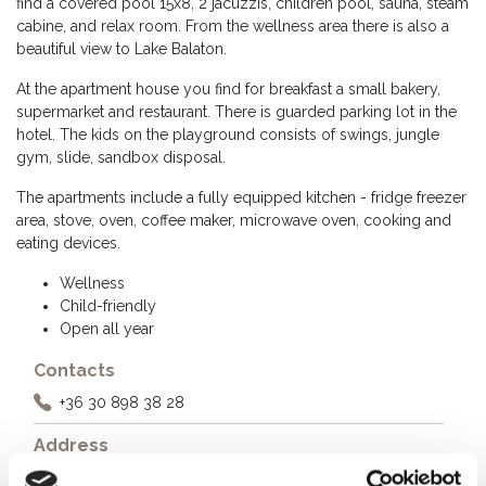
find a covered pool 15x8, 2 jacuzzis, children pool, sauna, steam
cabine, and relax room. From the wellness area there is also a
beautiful view to Lake Balaton.
At the apartment house you find for breakfast a small bakery,
supermarket and restaurant. There is guarded parking lot in the
hotel. The kids on the playground consists of swings, jungle
gym, slide, sandbox disposal.
The apartments include a fully equipped kitchen - fridge freezer
area, stove, oven, coffee maker, microwave oven, cooking and
eating devices.
Wellness
Child-friendly
Open all year
Contacts
+36 30 898 38 28
Address
8600 Siófok, Beszédes József sétány 83.