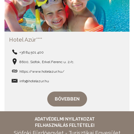
Hotel Azúr****
+36 84 501 400
8600, Siófok, Erkel Ferenc u. 2/c.
https://www.hotelazur.hu/
info@hotelazur.hu
BŐVEBBEN
ADATVÉDELMI NYILATKOZAT
FELHASZNÁLÁS FELTÉTELEI
Siófoki Fürdőegylet - Turisztikai Egyesület