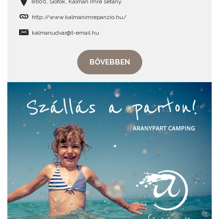
8600, Siófok, Kálmán Imre sétány
http://www.kalmanimrepanzio.hu/
kalmanudvar@t-email.hu
BŐVEBBEN