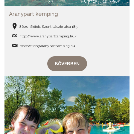
Aranypart kemping
8600, Siófok, Szent László utca 185.
http://www.aranypartcamping.hu/
reservation@aranypartcamping.hu
BŐVEBBEN