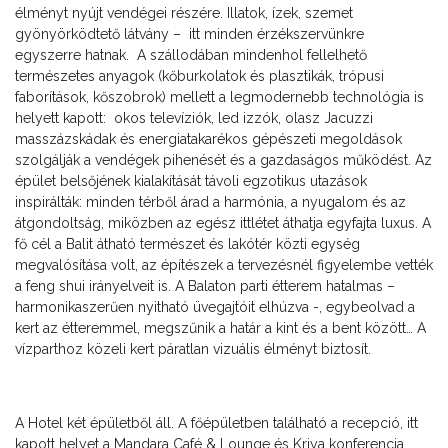
élményt nyújt vendégei részére. Illatok, ízek, szemet
gyönyörködtető látvány – itt minden érzékszervünkre
egyszerre hatnak. A szállodában mindenhol fellelhető
természetes anyagok (kőburkolatok és plasztikák, trópusi
faborítások, kőszobrok) mellett a legmodernebb technológia is
helyett kapott: okos televíziók, led izzók, olasz Jacuzzi
masszázskádak és energiatakarékos gépészeti megoldások
szolgálják a vendégek pihenését és a gazdaságos működést. Az
épület belsőjének kialakítását távoli egzotikus utazások
inspirálták: minden térből árad a harmónia, a nyugalom és az
átgondoltság, miközben az egész ittlétet áthatja egyfajta luxus. A
fő cél a Balit átható természet és lakótér közti egység
megvalósítása volt, az építészek a tervezésnél figyelembe vették
a feng shui irányelveit is. A Balaton parti étterem hatalmas –
harmonikaszerűen nyitható üvegajtóit elhúzva -, egybeolvad a
kert az étteremmel, megszűnik a határ a kint és a bent között… A
vízparthoz közeli kert páratlan vizuális élményt biztosít.
A Hotel két épületből áll. A főépületben található a recepció, itt
kapott helyet a Mandara Café & Lounge és Kriya konferencia