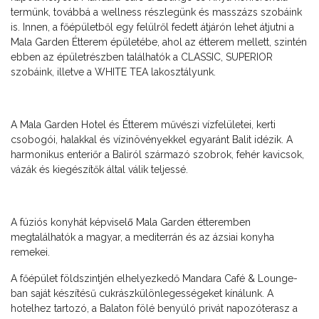
termünk, továbbá a wellness részlegünk és masszázs szobáink
is. Innen, a főépületből egy felülről fedett átjárón lehet átjutni a
Mala Garden Étterem épületébe, ahol az étterem mellett, szintén
ebben az épületrészben találhatók a CLASSIC, SUPERIOR
szobáink, illetve a WHITE TEA lakosztályunk.
A Mala Garden Hotel és Étterem művészi vízfelületei, kerti
csobogói, halakkal és vízinövényekkel egyaránt Balit idézik. A
harmonikus enteriőr a Baliról származó szobrok, fehér kavicsok,
vázák és kiegészítők által válik teljessé.
A fúziós konyhát képviselő Mala Garden étteremben
megtalálhatók a magyar, a mediterrán és az ázsiai konyha
remekei.
A főépület földszintjén elhelyezkedő Mandara Café & Lounge-
ban saját készítésű cukrászkülönlegességeket kínálunk. A
hotelhez tartozó, a Balaton fölé benyúló privát napozóterasz a