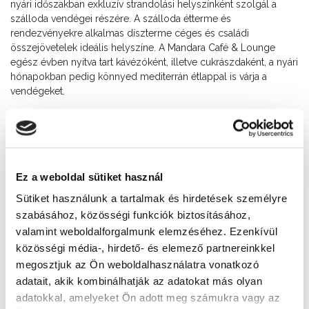
nyári időszakban exkluzív strandolási helyszínként szolgál a
szálloda vendégei részére. A szálloda étterme és
rendezvényekre alkalmas díszterme céges és családi
összejövetelek ideális helyszíne. A Mandara Café & Lounge
egész évben nyitva tart kávézóként, illetve cukrászdaként, a nyári
hónapokban pedig könnyed mediterrán étlappal is várja a
vendégeket.
A balatoni panorámás wellness részlegen tágas
élménymedence, és himalájai sótéglával kialakított szaunavilág
várja vendégeinket. A pihenést autentikus thai masszőrők által
Ez a weboldal sütiket használ
végzett keleti masszázsok és egyéb masszázskülönlegességek
Sütiket használunk a tartalmak és hirdetések személyre
teszik teljessé. Gyermekek a wellness részleget 10.00 és 17.00
szabásához, közösségi funkciók biztosításához,
óra között használhatják, a fennmaradó órákban az is csendesen
tud relaxálni, aki gyermek nélkül érkezik.
valamint weboldalforgalmunk elemzéséhez. Ezenkívül
közösségi média-, hirdető- és elemező partnereinkkel
megosztjuk az Ön weboldalhasználatra vonatkozó
Szállodánkban és éttermünkben is egyaránt minden nap azon
adatait, akik kombinálhatják az adatokat más olyan
dolgozunk, hogy minden vendégünk elégedetten távozzon
adatokkal, amelyeket Ön adott meg számukra vagy az