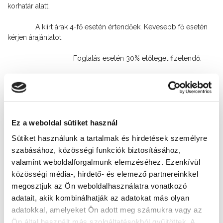
korhatár alatt.
A kiírt árak 4-fő esetén értendőek. Kevesebb fő esetén
kérjen árajánlatot.
Foglalás esetén 30% előleget fizetendő.
Elérhetőség
Ez a weboldal sütiket használ
+36 30 910 32 57
Sütiket használunk a tartalmak és hirdetések személyre
Cím
szabásához, közösségi funkciók biztosításához,
valamint weboldalforgalmunk elemzéséhez. Ezenkívül
8600 Siófok, Aradi vértanúk útja 9.
közösségi média-, hirdető- és elemező partnereinkkel
Weboldal
megosztjuk az Ön weboldalhasználatra vonatkozó
adatait, akik kombinálhatják az adatokat más olyan
http://siofokiapartmanok.hu/
adatokkal, amelyeket Ön adott meg számukra vagy az
Ön által használt más szolgáltatásokból gyűjtöttek. A