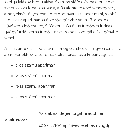
szolgáltatások bemutatása. Számos siófoki és balatoni hotel,
welness szálloda, spa, várja, a Balatonra érkező vendégeket,
amelyeknél lényegesen olcsóbb nyaralást, apartmant, szobát
tudnak az apartmanba érkezők igénybe venni. Borongós,
hűvösebb idő esetén, Siófokon a Galérius fürdőben tudnak
gyógyfürdő, termálfürdő illetve uszodai szolgáltatást igénybe
venni.
A számokra kattintva megtekinthetik egyenként az
apartmanokhoz tartozó részletes leírást és a képanyagokat.
1-es számú apartman
2-es számú apartman
3-as számú apartman
4-es számú apartman
Az árak az idegenforgalmi adót nem
tartalmazzák!
400.-Ft./fő/nap 18-év felett és nyugdíj