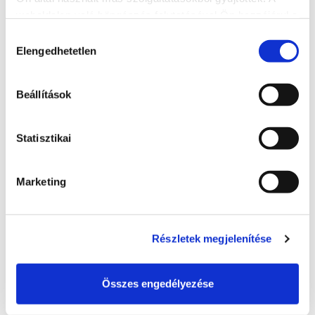
További szálláshelyek
weboldalon való böngészés folytatásával Ön hozzájárul a
sütik használatához.
Hozzájárulás
Elengedhetetlen
kiválasztása
Beállítások
Statisztikai
Marketing
Részletek megjelenítése
Kálmán Imre Panzió
+36 30 9471 186
Összes engedélyezése
8600, Siófok, Kálmán Imre sétány