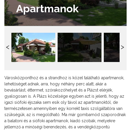
Apartmanok
Városközponthoz és a strandhoz is közel található apartmanok,
lehetőséget adnak, arra, hogy néhány perc alatt, akár a
bevásárlást, éttermet, szórakozóhelyet és a Plázst elérjék,
gyalogosan is. A Plázs közelsége egyben azt is jelenti, hogy az
igazi siófoki éjszaka sem esik oly távol az apartmanoktól, de
természetesen amennyiben egy korrekt taxis szolgáltatóra van
szükségük, az is megoldható. Ma már gombamód szaporodnak
a balatoni és a siófoki apartmanok, kiadó szobák, melyekre
jellemző a minőségi berendezés, és a vendégközpontú