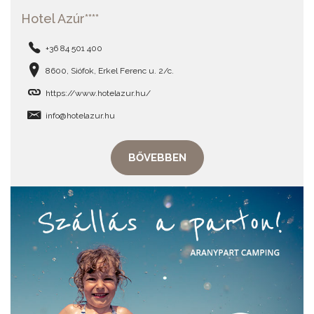
Hotel Azúr****
+36 84 501 400
8600, Siófok, Erkel Ferenc u. 2/c.
https://www.hotelazur.hu/
info@hotelazur.hu
BŐVEBBEN