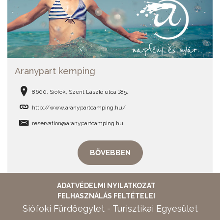
Aranypart kemping
8600, Siófok, Szent László utca 185.
http://www.aranypartcamping.hu/
reservation@aranypartcamping.hu
BŐVEBBEN
ADATVÉDELMI NYILATKOZAT
FELHASZNÁLÁS FELTÉTELEI
Siófoki Fürdőegylet - Turisztikai Egyesület