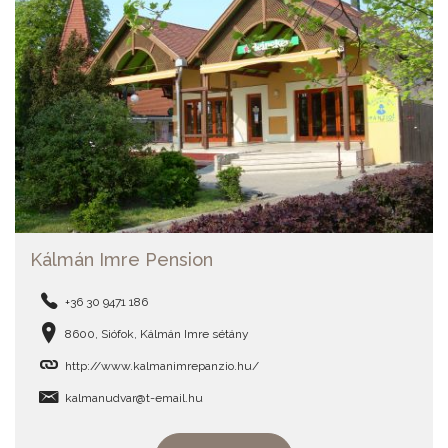
Kálmán Imre Pension
+36 30 9471 186
8600, Siófok, Kálmán Imre sétány
http://www.kalmanimrepanzio.hu/
kalmanudvar@t-email.hu