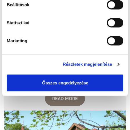
Beállítások
Statisztikai
Hotel Azúr****
Marketing
+36 84 501 400
8600, Siófok, Erkel Ferenc u. 2/c.
Részletek megjelenítése
https://www.hotelazur.hu/
info@hotelazur.hu
Összes engedélyezése
READ MORE