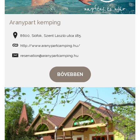
Aranypart kemping
8600, Siófok, Szent László utca 185.
http://www.aranypartcamping.hu/
reservation@aranypartcamping.hu
BŐVEBBEN