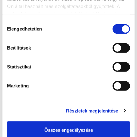
Ön által használt más szolgáltatásokból gyűjtöttek. A
weboldalon való böngészés folytatásával Ön hozzájárul a
További szálláshelyek
sütik használatához.
Hozzájárulás
Elengedhetetlen
kiválasztása
Beállítások
Statisztikai
Marketing
Részletek megjelenítése
Hotel Azúr****
Összes engedélyezése
+36 84 501 400