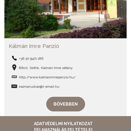
Kálmán Imre Panzió
+36 30 9471 186
8600, Siófok, Kálmán Imre sétány
http://www.kalmanimrepanzio.hu/
kalmanudvar@t-email.hu
BŐVEBBEN
ADATVÉDELMI NYILATKOZAT
FELHASZNÁLÁS FELTÉTELEI