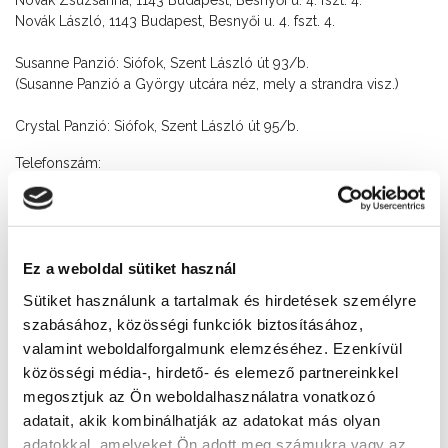
Novák Zsuzsanna, 1143 Budapest, Besnyői u. 4. fszt. 4.
Novák László, 1143 Budapest, Besnyői u. 4. fszt. 4.
Susanne Panzió: Siófok, Szent László út 93/b.
(Susanne Panzió a György utcára néz, mely a strandra visz.)
Crystal Panzió: Siófok, Szent László út 95/b.
Telefonszám:
Novák Zsuzsanna: 06-70-4546-039
Novák László: 06-20-48-9-47-25
E-mail:
Ez a weboldal sütiket használ
zsuzsanna.novak@gmail.com
Sütiket használunk a tartalmak és hirdetések személyre
szabásához, közösségi funkciók biztosításához,
Elérhetőség
valamint weboldalforgalmunk elemzéséhez. Ezenkívül
közösségi média-, hirdető- és elemező partnereinkkel
+36 30 255 41 14
megosztjuk az Ön weboldalhasználatra vonatkozó
Cím
adatait, akik kombinálhatják az adatokat más olyan
8600 Siófok, Szent László u. 93/b.,95/b.
adatokkal, amelyeket Ön adott meg számukra vagy az