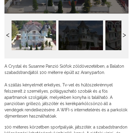
A Crystal és Susanne Panzió Siófok zöldövezetében, a Balaton
szabadstrandjától 100 méterre épült az Aranyparton.
A szállás kényelmét erkélyes, Tv-vel és hűtőszekrénnyel
felszerelt 2 személyes, pótágyazható szobák és 4 fős
apartmanok szolgálják, melyekben konyha is található. A
panzióban grillező, játszótér és kerékpárkölcsönző áll a
vendégek rendelkezésére. A WIFI-s internetelérés és a parkolók
díjmentesen használhatóak.
100 méteres körzetben sportpályák, játszótér, a szabadstrandon