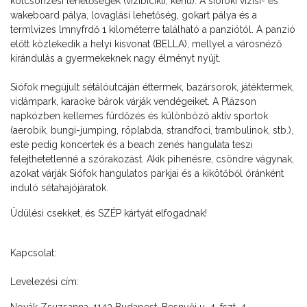
kölcsönzési lehetőségek (vizibicikli, kenu). A siófoki vízisí- és
wakeboard pálya, lovaglási lehetőség, gokart pálya és a
termlvizes lmnyfrdő 1 kilométerre található a panziótól. A panzió
előtt közlekedik a helyi kisvonat (BELLA), mellyel a városnéző
kirándulás a gyermekeknek nagy élményt nyújt.
Siófok megújult sétálóutcáján éttermek, bazársorok, játéktermek,
vidámpark, karaoke bárok várják vendégeiket. A Plázson
napközben kellemes fürdőzés és különböző aktív sportok
(aerobik, bungi-jumping, röplabda, strandfoci, trambulinok, stb.),
este pedig koncertek és a beach zenés hangulata teszi
felejthetetlenné a szórakozást. Akik pihenésre, csöndre vágynak,
azokat várják Siófok hangulatos parkjai és a kikötőből óránként
induló sétahajójáratok.
Üdülési csekket, és SZÉP kártyát elfogadnak!
Kapcsolat:
Levelezési cím: