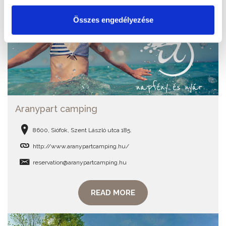
Összes engedélyezése
Aranypart camping
8600, Siófok, Szent László utca 185.
http://www.aranypartcamping.hu/
reservation@aranypartcamping.hu
READ MORE