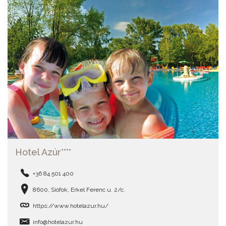
Hotel Azúr****
+36 84 501 400
8600, Siófok, Erkel Ferenc u. 2/c.
https://www.hotelazur.hu/
info@hotelazur.hu