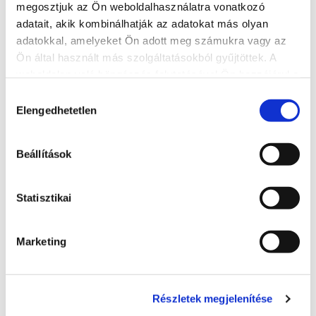
megosztjuk az Ön weboldalhasználatra vonatkozó
adatait, akik kombinálhatják az adatokat más olyan
adatokkal, amelyeket Ön adott meg számukra vagy az
Ön által használt más szolgáltatásokból gyűjtöttek. A
Kálmán Imre Pension
weboldalon való böngészés folytatásával Ön hozzájárul a
sütik használatához.
Hozzájárulás
+36 30 9471 186
Elengedhetetlen
kiválasztása
8600, Siófok, Kálmán Imre sétány
http://www.kalmanimrepanzio.hu/
Beállítások
kalmanudvar@t-email.hu
Statisztikai
READ MORE
Marketing
Részletek megjelenítése