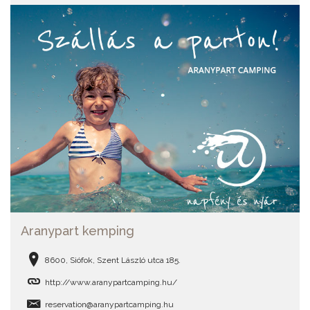
Aranypart kemping
8600, Siófok, Szent László utca 185.
http://www.aranypartcamping.hu/
reservation@aranypartcamping.hu