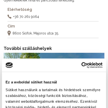
Gyermekeknek hinta és pancsolási lehetőség.
Elérhetőség
+36 70 261 9064
Cím
8600 Siófok, Majoros utca 35.
További szálláshelyek
Ez a weboldal sütiket használ
Sütiket használunk a tartalmak és hirdetések személyre
szabásához, közösségi funkciók biztosításához,
valamint weboldalforgalmunk elemzéséhez. Ezenkívül
közösségi média-, hirdető- és elemező partnereinkkel