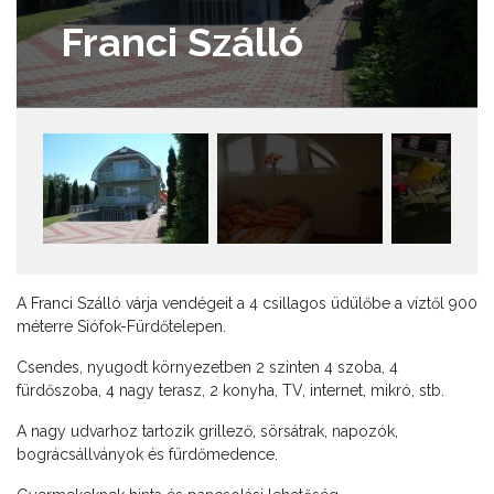
Franci Szálló
A Franci Szálló várja vendégeit a 4 csillagos üdülőbe a víztől 900
méterre Siófok-Fürdőtelepen.
Csendes, nyugodt környezetben 2 szinten 4 szoba, 4
fürdőszoba, 4 nagy terasz, 2 konyha, TV, internet, mikró, stb.
A nagy udvarhoz tartozik grillező, sörsátrak, napozók,
bográcsállványok és fürdőmedence.