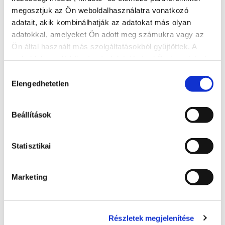
megosztjuk az Ön weboldalhasználatra vonatkozó
adatait, akik kombinálhatják az adatokat más olyan
adatokkal, amelyeket Ön adott meg számukra vagy az
Ön által használt más szolgáltatásokból gyűjtöttek. A
Hotel Azúr****
weboldalon való böngészés folytatásával Ön hozzájárul a
sütik használatához.
+36 84 501 400
Hozzájárulás
Elengedhetetlen
kiválasztása
8600, Siófok, Erkel Ferenc u. 2/c.
https://www.hotelazur.hu/
Beállítások
info@hotelazur.hu
Statisztikai
BŐVEBBEN
Marketing
Részletek megjelenítése