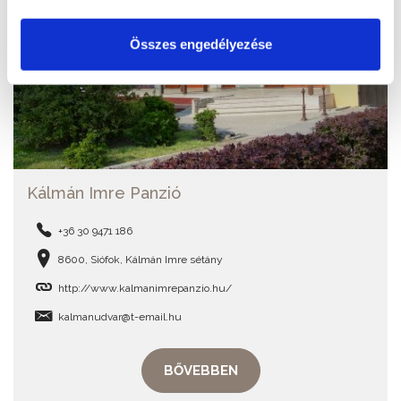
Összes engedélyezése
Kálmán Imre Panzió
+36 30 9471 186
8600, Siófok, Kálmán Imre sétány
http://www.kalmanimrepanzio.hu/
kalmanudvar@t-email.hu
BŐVEBBEN