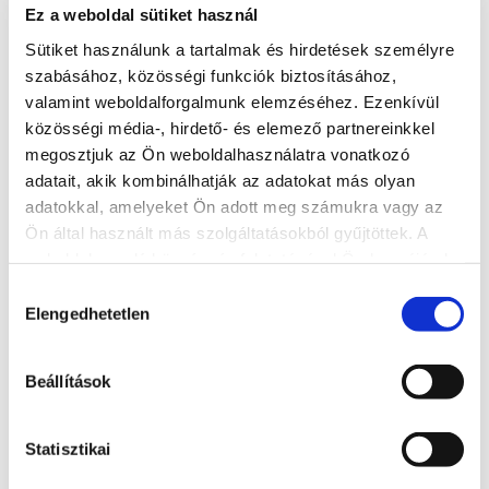
Ez a weboldal sütiket használ
Sütiket használunk a tartalmak és hirdetések személyre
szabásához, közösségi funkciók biztosításához,
valamint weboldalforgalmunk elemzéséhez. Ezenkívül
közösségi média-, hirdető- és elemező partnereinkkel
megosztjuk az Ön weboldalhasználatra vonatkozó
adatait, akik kombinálhatják az adatokat más olyan
adatokkal, amelyeket Ön adott meg számukra vagy az
Ön által használt más szolgáltatásokból gyűjtöttek. A
weboldalon való böngészés folytatásával Ön hozzájárul a
sütik használatához.
Hozzájárulás
Elengedhetetlen
kiválasztása
Hotel Azúr****
Beállítások
+36 84 501 400
Statisztikai
8600, Siófok, Erkel Ferenc u. 2/c.
https://www.hotelazur.hu/