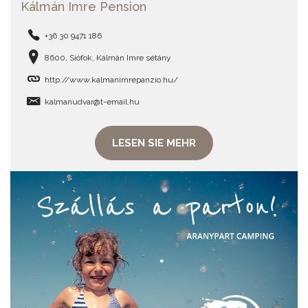
Kálmán Imre Pension
+36 30 9471 186
8600, Siófok, Kálmán Imre sétány
http://www.kalmanimrepanzio.hu/
kalmanudvar@t-email.hu
LESEN SIE MEHR