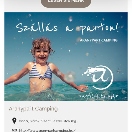
LESEN SIE MEHR
Aranypart Camping
8600, Siófok, Szent László utca 185.
http://www.aranypartcamping.hu/