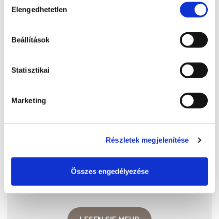
Elengedhetetlen
kiválasztása
Beállítások
Statisztikai
Marketing
Kálmán Imre Pension
Részletek megjelenítése
+36 30 9471 186
8600, Siófok, Kálmán Imre sétány
Összes engedélyezése
http://www.kalmanimrepanzio.hu/
kalmanudvar@t-email.hu