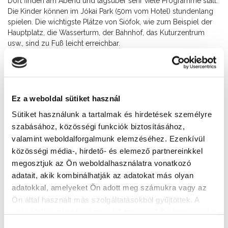
Dort finden am Abend und tagsüber sehr viele Programme statt.
Die Kinder können im Jókai Park (50m vom Hotel) stundenlang
spielen. Die wichtigste Plätze von Siófok, wie zum Beispiel der
Hauptplatz, die Wasserturm, der Bahnhof, das Kuturzentrum
usw., sind zu Fuß leicht erreichbar.
Kontakt
+36 84 310 675
, +36 84 310 675
Addresse
Ez a weboldal sütiket használ
8600 Siófok, Mártírok útja 8.
Sütiket használunk a tartalmak és hirdetések személyre
szabásához, közösségi funkciók biztosításához,
Webseite
valamint weboldalforgalmunk elemzéséhez. Ezenkívül
http://www.cenapfenyhotel.hu/
közösségi média-, hirdető- és elemező partnereinkkel
megosztjuk az Ön weboldalhasználatra vonatkozó
adatait, akik kombinálhatják az adatokat más olyan
Weitere Unterkünfte
adatokkal, amelyeket Ön adott meg számukra vagy az
Ön által használt más szolgáltatásokból gyűjtöttek. A
weboldalon való böngészés folytatásával Ön hozzájárul a
sütik használatához.
Hozzájárulás