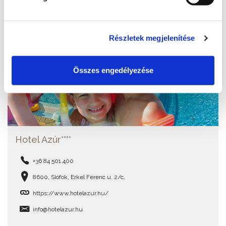
Részletek megjelenítése
Összes engedélyezése
Hotel Azúr****
+36 84 501 400
8600, Siófok, Erkel Ferenc u. 2/c.
https://www.hotelazur.hu/
info@hotelazur.hu