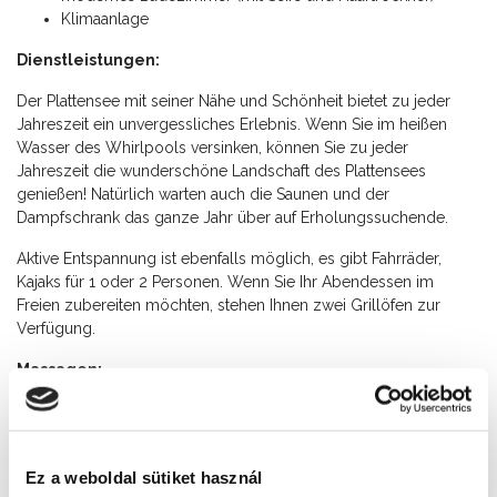
Klimaanlage
Dienstleistungen:
Der Plattensee mit seiner Nähe und Schönheit bietet zu jeder
Jahreszeit ein unvergessliches Erlebnis. Wenn Sie im heißen
Wasser des Whirlpools versinken, können Sie zu jeder
Jahreszeit die wunderschöne Landschaft des Plattensees
genießen! Natürlich warten auch die Saunen und der
Dampfschrank das ganze Jahr über auf Erholungssuchende.
Aktive Entspannung ist ebenfalls möglich, es gibt Fahrräder,
Kajaks für 1 oder 2 Personen. Wenn Sie Ihr Abendessen im
Freien zubereiten möchten, stehen Ihnen zwei Grillöfen zur
Verfügung.
Massagen:
Erfrischende Massage: 30 Minuten: 4500 Ft, 60 Minuten:
6900 Ft
Aroma & Entspannungsmassage: 60 Minuten: 7900 Ft
Ez a weboldal sütiket használ
Erfrischende Sohlenmassage: 30 Minuten: 4500 Ft