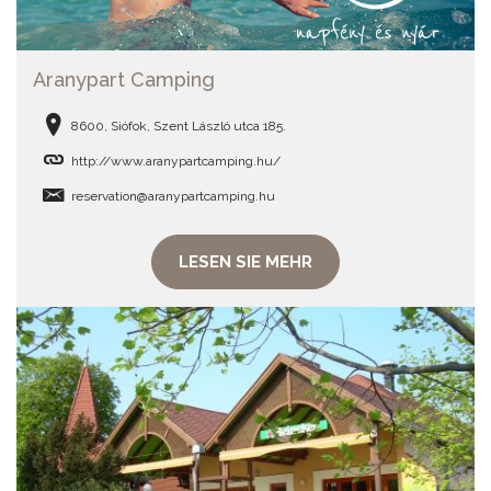
Aranypart Camping
8600, Siófok, Szent László utca 185.
http://www.aranypartcamping.hu/
reservation@aranypartcamping.hu
LESEN SIE MEHR