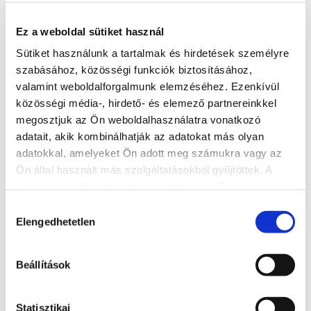
Ez a weboldal sütiket használ
Weitere Unterkünfte
Sütiket használunk a tartalmak és hirdetések személyre
szabásához, közösségi funkciók biztosításához,
valamint weboldalforgalmunk elemzéséhez. Ezenkívül
közösségi média-, hirdető- és elemező partnereinkkel
megosztjuk az Ön weboldalhasználatra vonatkozó
adatait, akik kombinálhatják az adatokat más olyan
adatokkal, amelyeket Ön adott meg számukra vagy az
Ön által használt más szolgáltatásokból gyűjtöttek. A
weboldalon való böngészés folytatásával Ön hozzájárul a
sütik használatához.
Hozzájárulás
Elengedhetetlen
kiválasztása
Beállítások
Hotel Azúr****
Statisztikai
+36 84 501 400