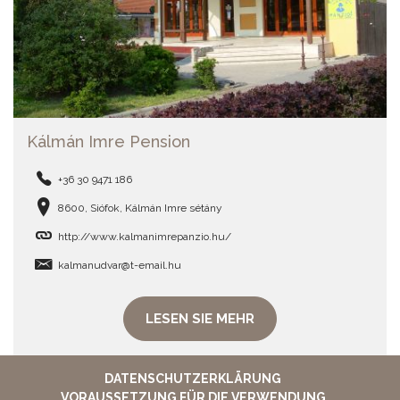
Kálmán Imre Pension
+36 30 9471 186
8600, Siófok, Kálmán Imre sétány
http://www.kalmanimrepanzio.hu/
kalmanudvar@t-email.hu
LESEN SIE MEHR
DATENSCHUTZERKLÄRUNG
VORAUSSETZUNG FÜR DIE VERWENDUNG