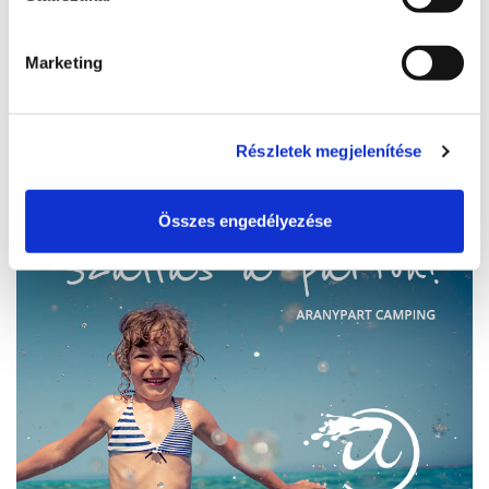
8600, Siófok, Erkel Ferenc u. 2/c.
Marketing
https://www.hotelazur.hu/
info@hotelazur.hu
Részletek megjelenítése
LESEN SIE MEHR
Összes engedélyezése