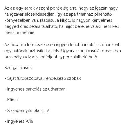
Az az egy sarok viszont pont elég arra, hogy az igazán nagy
hangzavar elcsendesedjen, így az apartmanház pihentető
környezetben van, ráadásul a kikötő is nagyon kényelmes
negyed órás sétára található, ha hajót bérelne valaki, nem kell
messze mennie.
Az udvaron természetesen ingyen lehet parkolni, szobánként
egy autónak biztosított a hely. Ugyanakkor a vasútállomás és a
buszpályaudvar is legfeljebb 5 perc alatt elérhető.
Szolgáltatások:
- Saját fürdőszobával rendelkező szobák
- Ingyenes parkolás az udvarban
- Klíma
- Síkképernyős okos TV
- Ingyenes Wifi