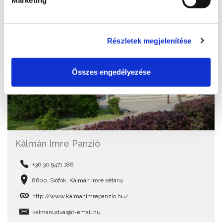
Marketing
Részletek megjelenítése
Összes engedélyezése
Kálmán Imre Panzió
+36 30 9471 186
8600, Siófok, Kálmán Imre sétány
http://www.kalmanimrepanzio.hu/
kalmanudvar@t-email.hu