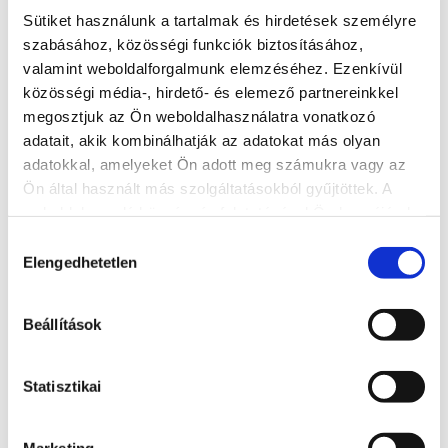
Sütiket használunk a tartalmak és hirdetések személyre
Telefonszám: + 36 30 356 4338
szabásához, közösségi funkciók biztosításához,
E-mail:
szallas@accomo.hu
;
szallas.accomo@gmail.com
valamint weboldalforgalmunk elemzéséhez. Ezenkívül
közösségi média-, hirdető- és elemező partnereinkkel
Ingyenes parkoló
megosztjuk az Ön weboldalhasználatra vonatkozó
Állatbarát
adatait, akik kombinálhatják az adatokat más olyan
Elérhetőség
adatokkal, amelyeket Ön adott meg számukra vagy az
Ön által használt más szolgáltatásokból gyűjtöttek. A
+36 30 356 43 38
weboldalon való böngészés folytatásával Ön hozzájárul a
Cím
sütik használatához.
Hozzájárulás
8600 Siófok, Karinthy Frigyes utca. 2.
Elengedhetetlen
kiválasztása
Weboldal
Beállítások
https://accomo.hu/
Statisztikai
További szálláshelyek