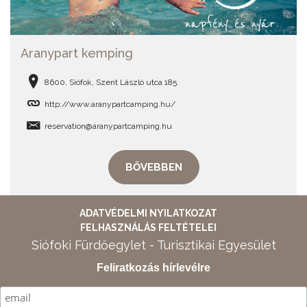
Aranypart kemping
8600, Siófok, Szent László utca 185.
http://www.aranypartcamping.hu/
reservation@aranypartcamping.hu
BŐVEBBEN
ADATVÉDELMI NYILATKOZAT
FELHASZNÁLÁS FELTÉTELEI
Siófoki Fürdőegylet - Turisztikai Egyesület
Feliratkozás hírlevélre