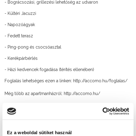
- Bográcsozási, grillezési lehetőség az udvaron
- Kültéri Jacuzzi
- Napozóágyak
- Fedett terasz
- Ping-pong és csocsóasztal
- Kerékpárbérlés
- Házi kedvencek fogadása (térítés ellenében)
Foglalás lehetséges ezen a linken:
http://accomo.hu/foglalas/
Még több az apartmanházról:
http://accomo.hu/
Még több információ a Facebookon
is:
https://www.facebook.com/accomoapartman/
Ez a weboldal sütiket használ
Cím: Siófok, Karinthy Frigyes u. 2.