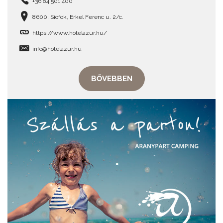
+36 84 501 400
8600, Siófok, Erkel Ferenc u. 2/c.
https://www.hotelazur.hu/
info@hotelazur.hu
BŐVEBBEN