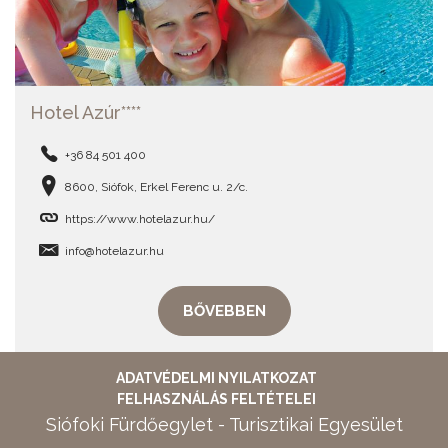
Hotel Azúr****
+36 84 501 400
8600, Siófok, Erkel Ferenc u. 2/c.
https://www.hotelazur.hu/
info@hotelazur.hu
BŐVEBBEN
ADATVÉDELMI NYILATKOZAT
FELHASZNÁLÁS FELTÉTELEI
Siófoki Fürdőegylet - Turisztikai Egyesület