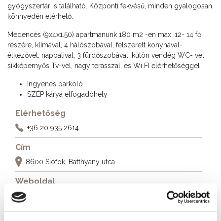
gyógyszertár is található. Központi fekvésű, minden gyalogosan
könnyedén elérhető.
Medencés (9x4x1.50) apartmanunk 180 m2 -en max. 12- 14 fő
részére, klímával, 4 hálószobával, felszerelt konyhával-
étkezővel, nappalival, 3 fürdőszobával, külön vendég WC- vel,
síkképernyős Tv-vel, nagy terasszal, és Wi FI elérhetőséggel
Ingyenes parkoló
SZÉP kárya elfogadóhely
Elérhetőség
+36 20 935 2614
Cím
8600 Siófok, Batthyány utca
Weboldal
http://riccardo.hu/