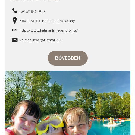
+36 30 9471 186
8600, Siófok, Kálmán Imre sétány
http://www.kalmanimrepanzio.hu/
kalmanudvar@t-email.hu
BŐVEBBEN