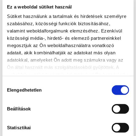
További szálláshelyek
Ez a weboldal sütiket használ
Sütiket használunk a tartalmak és hirdetések személyre
szabásához, közösségi funkciók biztosításához,
valamint weboldalforgalmunk elemzéséhez. Ezenkívül
közösségi média-, hirdető- és elemező partnereinkkel
megosztjuk az Ön weboldalhasználatra vonatkozó
adatait, akik kombinálhatják az adatokat más olyan
adatokkal, amelyeket Ön adott meg számukra vagy az
Ön által használt más szolgáltatásokból gyűjtöttek. A
weboldalon való böngészés folytatásával Ön hozzájárul a
sütik használatához.
Hozzájárulás
Elengedhetetlen
kiválasztása
Aranypart kemping
Beállítások
8600, Siófok, Szent László utca 185.
Statisztikai
http://www.aranypartcamping.hu/