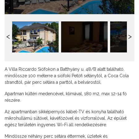
A Villa Riccardo Siófokon a Batthyány u. 48/B alatt található,
mindössze 100 méterre a siófoki Petőfi sétánytól, a Coca Cola
strandtól, pár perc sétára a parttól, a belvárostól.
Apartman kültéri medencével, klímával, 180 m2, max 12-14 fő
részére.
Az apartmanban síkképernyős kábel-TV és konyha található
mikrohullámú sütővel, kávéfőzővel és vízforralóval. Az épület
egész területén ingyenes Wi-Fi áll rendelkezésére.
Mindössze néhány perc sétára éttermek, üzletek és