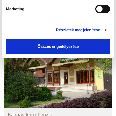
reservation@aranypartcamping.hu
Marketing
BŐVEBBEN
Részletek megjelenítése
Összes engedélyezése
Kálmán Imre Panzió