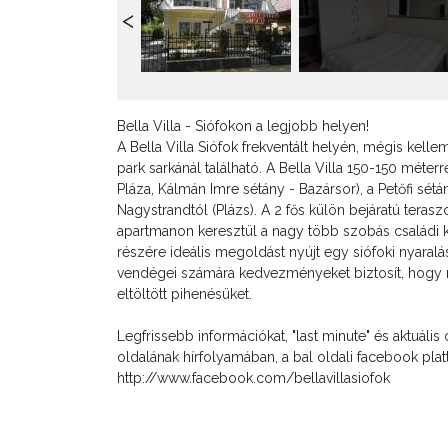
Bella Villa - Siófokon a legjobb helyen!
A Bella Villa Siófok frekventált helyén, mégis kelle
park sarkánál található. A Bella Villa 150-150 méter
Pláza, Kálmán Imre sétány - Bazársor), a Petőfi sétá
Nagystrandtól (Plázs). A 2 fős külön bejáratú terasz
apartmanon keresztül a nagy több szobás családi 
részére ideális megoldást nyújt egy siófoki nyaralás
vendégei számára kedvezményeket biztosít, hogy
eltöltött pihenésüket.
Legfrissebb információkat, "last minute" és aktuális
oldalának hírfolyamában, a bal oldali facebook plattf
http://www.facebook.com/bellavillasiofok