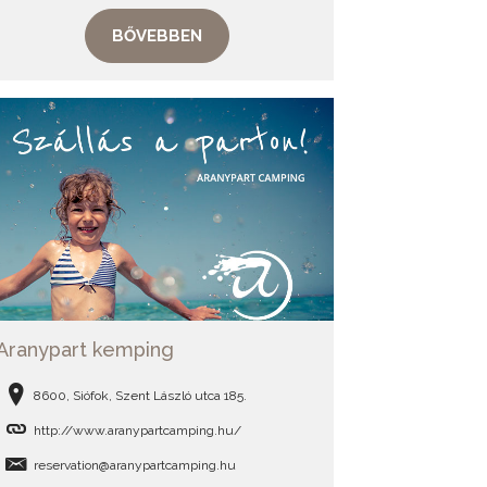
BŐVEBBEN
Aranypart kemping
8600, Siófok, Szent László utca 185.
http://www.aranypartcamping.hu/
reservation@aranypartcamping.hu