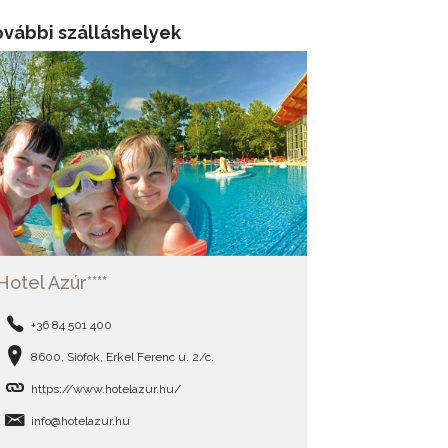
ovábbi szálláshelyek
Hotel Azúr****
+36 84 501 400
8600, Siófok, Erkel Ferenc u. 2/c.
https://www.hotelazur.hu/
info@hotelazur.hu