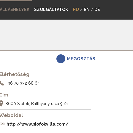
ÁLLÁSHELYEK
SZOLGÁLTATÓK
HU
/
EN
/
DE
MEGOSZTÁS
Elérhetőség
+36 70 332 68 64
Cím
8600 Siófok, Batthyány utca 9./a
Weboldal
http://www.siofokvilla.com/