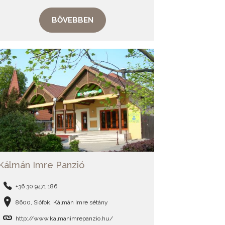
BŐVEBBEN
Kálmán Imre Panzió
+36 30 9471 186
8600, Siófok, Kálmán Imre sétány
http://www.kalmanimrepanzio.hu/