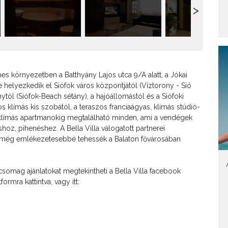
mes környezetben a Batthyány Lajos utca 9/A alatt, a Jókai
re helyezkedik el Siófok város központjától (Víztorony - Sió
nytól (Siófok-Beach sétány), a hajóállomástól és a Siófoki
os klímás kis szobától, a teraszos franciaágyas, klímás stúdió-
klímás apartmanokig megtalálható minden, ami a vendégek
hoz, pihenéshez. A Bella Villa válogatott partnerei
 még emlékezetesebbé tehessék a Balaton fővárosában
 csomag ajánlatokat megtekintheti a Bella Villa facebook
ormra kattintva, vagy itt: