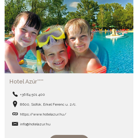
Hotel Azúr****
+36 84 501 400
8600, Siófok, Erkel Ferenc u. 2/c.
https://www.hotelazur.hu/
info@hotelazur.hu