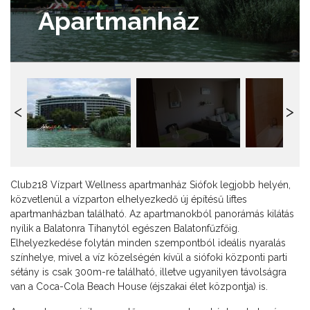
Apartmanház
Club218 Vízpart Wellness apartmanház Siófok legjobb helyén,
közvetlenül a vízparton elhelyezkedő új építésű liftes
apartmanházban található. Az apartmanokból panorámás kilátás
nyílik a Balatonra Tihanytól egészen Balatonfűzfőig.
Elhelyezkedése folytán minden szempontból ideális nyaralás
színhelye, mivel a víz közelségén kívül a siófoki központi parti
sétány is csak 300m-re található, illetve ugyanilyen távolságra
van a Coca-Cola Beach House (éjszakai élet központja) is.