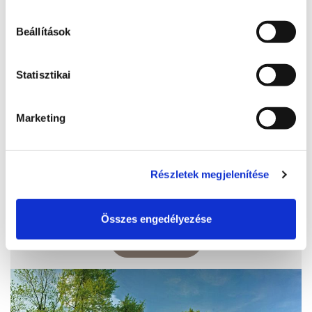
Beállítások
Statisztikai
Marketing
Aranypart kemping
8600, Siófok, Szent László utca 185.
Részletek megjelenítése
http://www.aranypartcamping.hu/
reservation@aranypartcamping.hu
Összes engedélyezése
BŐVEBBEN