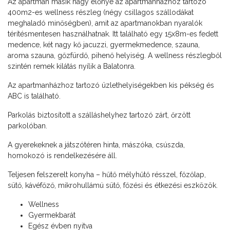
Az apartman másik nagy előnye az apartmanházhoz tartozó
400m2-es wellness részleg (négy csillagos szállodákat
meghaladó minőségben), amit az apartmanokban nyaralók
térítésmentesen használhatnak. Itt található egy 15x8m-es fedett
medence, két nagy kő jacuzzi, gyermekmedence, szauna,
aroma szauna, gőzfürdő, pihenő helyiség. A wellness részlegből
szintén remek kilátás nyílik a Balatonra.
Az apartmanházhoz tartozó üzlethelyiségekben kis pékség és
ABC is található.
Parkolás biztosított a szálláshelyhez tartozó zárt, őrzött
parkolóban.
A gyerekeknek a játszótéren hinta, mászóka, csúszda,
homokozó is rendelkezésére áll.
Teljesen felszerelt konyha – hűtő mélyhűtő résszel, főzőlap,
sütő, kávéfőző, mikrohullámú sütő, főzési és étkezési eszközök.
Wellness
Gyermekbarát
Egész évben nyitva