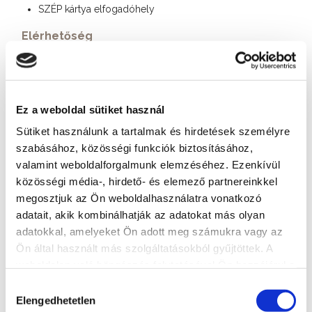
SZÉP kártya elfogadóhely
Elérhetőség
+36 30 898 38 28
Cím
8600 Siófok, Beszédes József sétány 83.
Ez a weboldal sütiket használ
Sütiket használunk a tartalmak és hirdetések személyre
Weboldal
szabásához, közösségi funkciók biztosításához,
http://club218.hu/
valamint weboldalforgalmunk elemzéséhez. Ezenkívül
közösségi média-, hirdető- és elemező partnereinkkel
További szálláshelyek
megosztjuk az Ön weboldalhasználatra vonatkozó
adatait, akik kombinálhatják az adatokat más olyan
adatokkal, amelyeket Ön adott meg számukra vagy az
Ön által használt más szolgáltatásokból gyűjtöttek. A
weboldalon való böngészés folytatásával Ön hozzájárul a
sütik használatához.
Hozzájárulás
Elengedhetetlen
kiválasztása