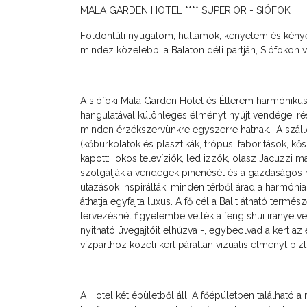
MALA GARDEN HOTEL **** SUPERIOR - SIÓFOK
Földöntúli nyugalom, hullámok, kényelem és kényez
mindez közelebb, a Balaton déli partján, Siófokon v
A siófoki Mala Garden Hotel és Étterem harmónikus épí
hangulatával különleges élményt nyújt vendégei re
minden érzékszervünkre egyszerre hatnak. A szál
(kőburkolatok és plasztikák, trópusi faborítások
kapott: okos televíziók, led izzók, olasz Jacuzzi 
szolgálják a vendégek pihenését és a gazdaságos
utazások inspirálták: minden térből árad a harmóni
áthatja egyfajta luxus. A fő cél a Balit átható termé
tervezésnél figyelembe vették a feng shui irányelve
nyitható üvegajtóit elhúzva -, egybeolvad a kert az
vízparthoz közeli kert páratlan vizuális élményt bizt
A Hotel két épületből áll. A főépületben található a