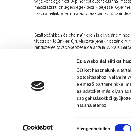
várja vendégeinket. A pihenést autentikus thai masszo
masszázskülönlegességek teszik teljessé. Gyermeke
használhatják, a fennmaradó órákban az is csendesen
Szállodánkban és éttermünkben is egyaránt mind
távozzon tőlünk és újra visszatérjenek hozzánk. A 
rendszeres továbbképzése garantálja. A Mala Garde
Design, Harmónia” jól összefoglalja mindazt a Mala
Ez a weboldal sütiket has
Sütiket használunk a tart
biztosításához, valamint 
elemező partnereinkkel me
az adatokat más olyan ad
szolgáltatásokból gyűjtött
Siófoki Fürdőegylet - Turisztikai Egyes
használatához.
Hozzájárulás
Elengedhetetlen