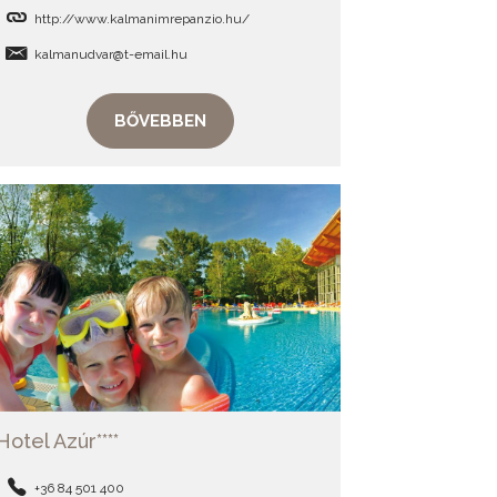
http://www.kalmanimrepanzio.hu/
kalmanudvar@t-email.hu
BŐVEBBEN
Hotel Azúr****
+36 84 501 400