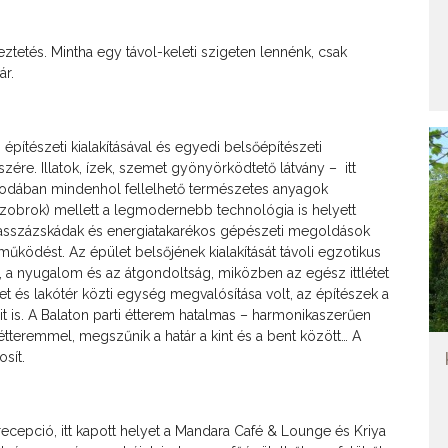
tetés. Mintha egy távol-keleti szigeten lennénk, csak
ár.
tészeti kialakításával és egyedi belsőépítészeti
́szére. Illatok, ízek, szemet gyönyörködtető látvány – itt
lodában mindenhol fellelhető természetes anyagok
, kőszobrok) mellett a legmodernebb technológia is helyett
masszázskádak és energiatakarékos gépészeti megoldások
 működést. Az épület belsőjének kialakítását távoli egzotikus
a, a nyugalom és az átgondoltság, miközben az egész ittlétet
szet és lakótér közti egység megvalósítása volt, az építészek a
it is. A Balaton parti étterem hatalmas – harmonikaszerűen
 étteremmel, megszűnik a határ a kint és a bent között… A
osít.
 recepció, itt kapott helyet a Mandara Café & Lounge és Kriya