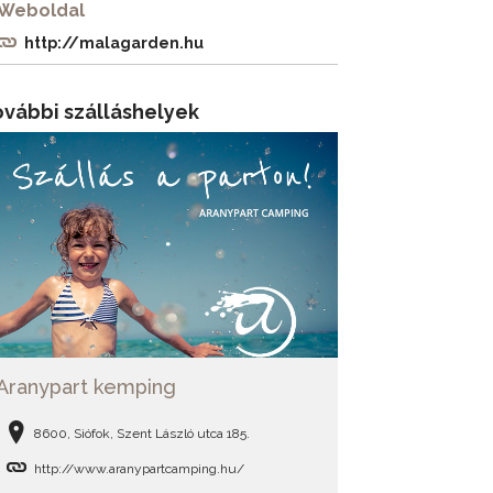
Weboldal
http://malagarden.hu
ovábbi szálláshelyek
Aranypart kemping
8600, Siófok, Szent László utca 185.
http://www.aranypartcamping.hu/