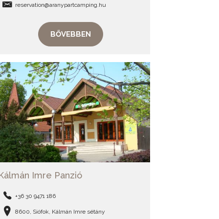
reservation@aranypartcamping.hu
BŐVEBBEN
Kálmán Imre Panzió
+36 30 9471 186
8600, Siófok, Kálmán Imre sétány