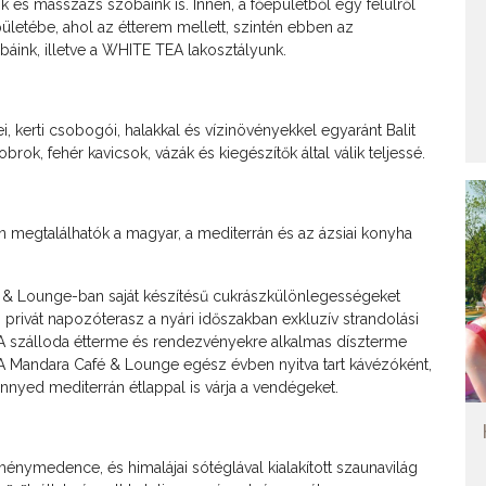
 és masszázs szobáink is. Innen, a főépületből egy felülről
épületébe, ahol az étterem mellett, szintén ebben az
áink, illetve a WHITE TEA lakosztályunk.
, kerti csobogói, halakkal és vízinövényekkel egyaránt Balit
rok, fehér kavicsok, vázák és kiegészítők által válik teljessé.
n megtalálhatók a magyar, a mediterrán és az ázsiai konyha
 Lounge-ban saját készítésű cukrászkülönlegességeket
ó privát napozóterasz a nyári időszakban exkluzív strandolási
re. A szálloda étterme és rendezvényekre alkalmas díszterme
ne. A Mandara Café & Lounge egész évben nyitva tart kávézóként,
nnyed mediterrán étlappal is várja a vendégeket.
́nymedence, és himalájai sótéglával kialakított szaunavilág