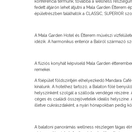
konferencia termünk, továbbá a wellness részlegünk
fedett átjárón lehet átjutni a Mala Garden Étterem 
épületrészben találhatók a CLASSIC, SUPERIOR szob
A Mala Garden Hotel és Étterem művészi vízfelületei
idézik. A harmonikus enteriőr a Baliról származó szob
A fúziós konyhát képviselő Mala Garden étterembe
remekei.
A főépület földszintjén elhelyezkedő Mandara Café &
kínálunk. A hotelhez tartozó, a Balaton fölé benyúl
helyszínként szolgál a szálloda vendégei részé
céges és családi összejövetelek ideális helyszí
illetve cukrászdaként, a nyári hónapokban pedig kö
A balatoni panorámás wellness részlegen tágas élme