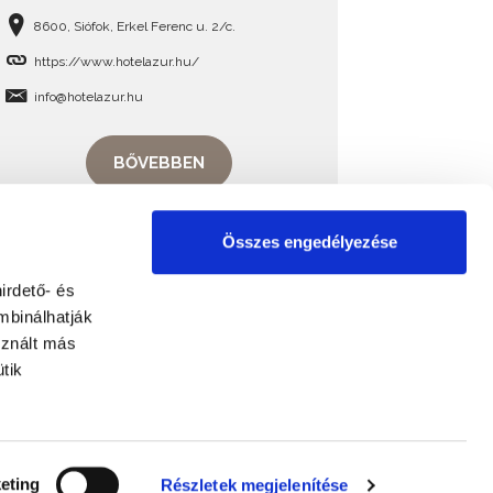
8600, Siófok, Erkel Ferenc u. 2/c.
https://www.hotelazur.hu/
info@hotelazur.hu
BŐVEBBEN
Összes engedélyezése
irdető- és
mbinálhatják
sznált más
tik
eting
Részletek megjelenítése