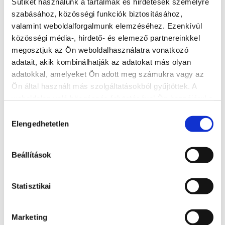
Sütiket használunk a tartalmak és hirdetések személyre
szabásához, közösségi funkciók biztosításához,
valamint weboldalforgalmunk elemzéséhez. Ezenkívül
közösségi média-, hirdető- és elemező partnereinkkel
megosztjuk az Ön weboldalhasználatra vonatkozó
adatait, akik kombinálhatják az adatokat más olyan
adatokkal, amelyeket Ön adott meg számukra vagy az
Ön által használt más szolgáltatásokból gyűjtöttek. A
weboldalon való böngészés folytatásával Ön hozzájárul a
sütik használatához.
Hozzájárulás
Elengedhetetlen
kiválasztása
Aranypart Camping
8600, Siófok, Szent László utca 185.
Beállítások
http://www.aranypartcamping.hu/
reservation@aranypartcamping.hu
Statisztikai
LESEN SIE MEHR
Marketing