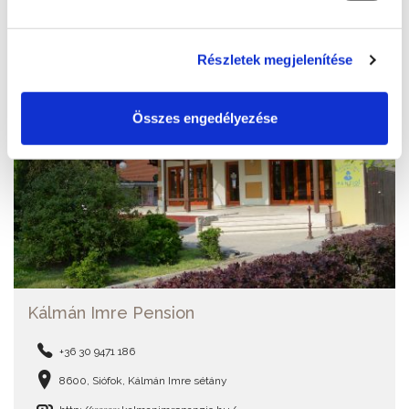
Részletek megjelenítése
Összes engedélyezése
Kálmán Imre Pension
+36 30 9471 186
8600, Siófok, Kálmán Imre sétány