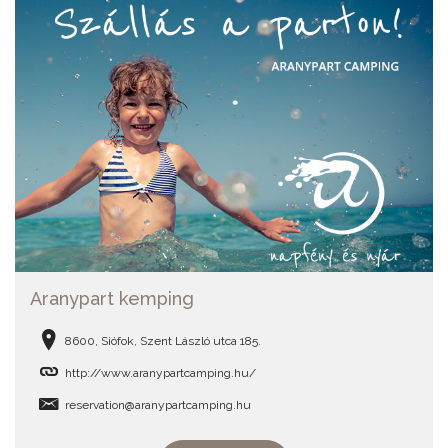
Aranypart kemping
8600, Siófok, Szent László utca 185.
http://www.aranypartcamping.hu/
reservation@aranypartcamping.hu