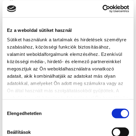
Cím
8600 Siófok, Akácfa utca 1.
Weboldal
Ez a weboldal sütiket használ
http://www.hotelkentaur.hu/
Sütiket használunk a tartalmak és hirdetések személyre
szabásához, közösségi funkciók biztosításához,
További szálláshelyek
valamint weboldalforgalmunk elemzéséhez. Ezenkívül
közösségi média-, hirdető- és elemező partnereinkkel
megosztjuk az Ön weboldalhasználatra vonatkozó
adatait, akik kombinálhatják az adatokat más olyan
adatokkal, amelyeket Ön adott meg számukra vagy az
Ön által használt más szolgáltatásokból gyűjtöttek. A
weboldalon való böngészés folytatásával Ön hozzájárul a
sütik használatához.
Hozzájárulás
Elengedhetetlen
kiválasztása
Beállítások