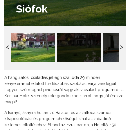
Siófok
A hangulatos, családias jellegű szálloda 29 minden
kényelemmel ellátott fürdőszobás szobával várja vendégeit.
Legyen szó meghitt pihenésről vagy aktív családi programról, a
Kentaur Hotel személyzete gondoskodik arról, hogy jól érezze
magát!
A karnyújtásnyira hullámzó Balaton és a szálloda számos
kikapcsolódási és programlehetőséget kínál a szabadidő
kellemes eltöltéséhez. Strand az Ezüstparton, a Hoteltől 150