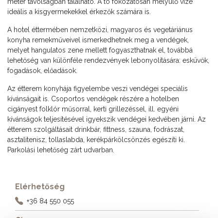
méter távolságban található. A tó fokozatosan mélyülő vize
ideális a kisgyermekekkel érkezők számára is.
A hotel éttermében nemzetközi, magyaros és vegetáriánus
konyha remekműveivel ismerkedhetnek meg a vendégek,
melyet hangulatos zene mellett fogyaszthatnak el, továbbá
lehetőség van különféle rendezvények lebonyolítására: esküvők,
fogadások, előadások.
Az étterem konyhája figyelembe veszi vendégei speciális
kívánságait is. Csoportos vendégek részére a hotelben
cigányest folklór műsorral, kerti grillezéssel, ill. egyéni
kívánságok teljesítésével igyekszik vendégei kedvében járni. Az
étterem szolgáltásait drinkbár, fittness, szauna, fodrászat,
asztalitenisz, tollaslabda, kerékpárkölcsönzés egészíti ki.
Parkolási lehetőség zárt udvarban.
Elérhetőség
+36 84 550 055