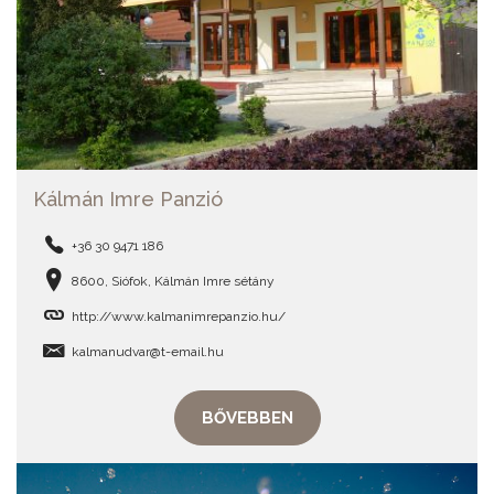
Kálmán Imre Panzió
+36 30 9471 186
8600, Siófok, Kálmán Imre sétány
http://www.kalmanimrepanzio.hu/
kalmanudvar@t-email.hu
BŐVEBBEN