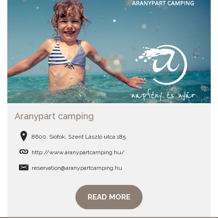
Aranypart camping
8600, Siófok, Szent László utca 185.
http://www.aranypartcamping.hu/
reservation@aranypartcamping.hu
READ MORE