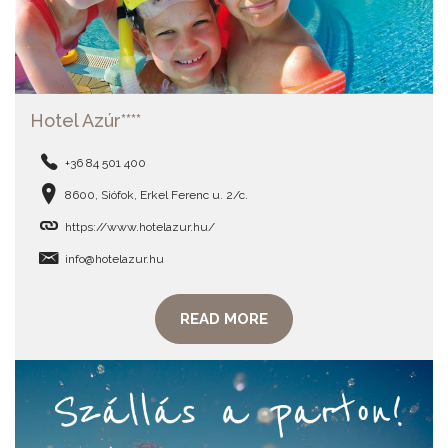
Hotel Azúr****
+36 84 501 400
8600, Siófok, Erkel Ferenc u. 2/c.
https://www.hotelazur.hu/
info@hotelazur.hu
READ MORE