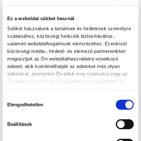
Address
8600 Siófok, Sziget utca 28.
Ez a weboldal sütiket használ
Sütiket használunk a tartalmak és hirdetések személyre
More accommodations
szabásához, közösségi funkciók biztosításához,
valamint weboldalforgalmunk elemzéséhez. Ezenkívül
közösségi média-, hirdető- és elemező partnereinkkel
megosztjuk az Ön weboldalhasználatra vonatkozó
adatait, akik kombinálhatják az adatokat más olyan
adatokkal, amelyeket Ön adott meg számukra vagy az
Ön által használt más szolgáltatásokból gyűjtöttek. A
weboldalon való böngészés folytatásával Ön hozzájárul a
sütik használatához.
Hozzájárulás
Elengedhetetlen
kiválasztása
Beállítások